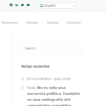
Facebook
LinkedIn
Twitter
YouTube
Español
Channel
Soluciones
Clientes
Noticias
Contacto
Search
for:
Notas recientes
En los medios – julio 2026
Nota: 𝗡𝗼 𝗲𝘀 𝘀𝗼́𝗹𝗼 𝘂𝗻𝗮
𝗲𝗻𝗰𝘂𝗲𝘀𝘁𝗮 𝗽𝗼𝗹𝗶́𝘁𝗶𝗰𝗮. 𝗧𝗮𝗺𝗯𝗶𝗲́𝗻
𝗲𝘀 𝘂𝗻𝗮 𝗿𝗮𝗱𝗶𝗼𝗴𝗿𝗮𝗳𝗶́𝗮 𝗱𝗲𝗹
𝗰𝗼𝗻𝘀𝘂𝗺𝗶𝗱𝗼𝗿 𝗮𝗿𝗴𝗲𝗻𝘁𝗶𝗻𝗼.