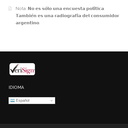
Nota: 𝗡𝗼 𝗲𝘀 𝘀𝗼́𝗹𝗼 𝘂𝗻𝗮 𝗲𝗻𝗰𝘂𝗲𝘀𝘁𝗮 𝗽𝗼𝗹𝗶́𝘁𝗶𝗰𝗮.
𝗧𝗮𝗺𝗯𝗶𝗲́𝗻 𝗲𝘀 𝘂𝗻𝗮 𝗿𝗮𝗱𝗶𝗼𝗴𝗿𝗮𝗳𝗶́𝗮 𝗱𝗲𝗹 𝗰𝗼𝗻𝘀𝘂𝗺𝗶𝗱𝗼𝗿
𝗮𝗿𝗴𝗲𝗻𝘁𝗶𝗻𝗼.
IDIOMA
Español