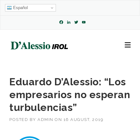
Skip
Español
to
content
Facebook
LinkedIn
Twitter
YouTube
Channel
Eduardo D’Alessio: “Los
empresarios no esperan
turbulencias”
POSTED BY
ADMIN
ON
16 AUGUST, 2019