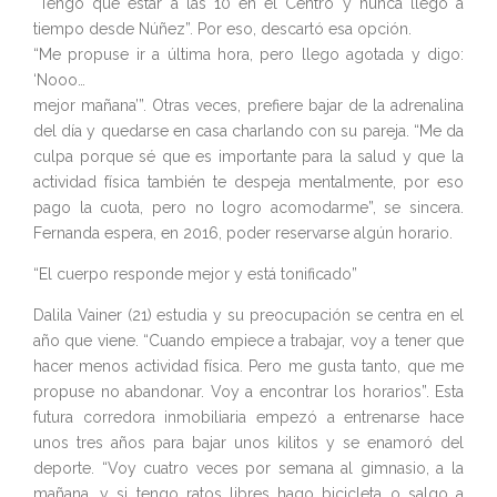
“Tengo que estar a las 10 en el Centro y nunca llego a
tiempo desde Núñez”. Por eso, descartó esa opción.
“Me propuse ir a última hora, pero llego agotada y digo:
‘Nooo…
mejor mañana’”. Otras veces, prefiere bajar de la adrenalina
del día y quedarse en casa charlando con su pareja. “Me da
culpa porque sé que es importante para la salud y que la
actividad física también te despeja mentalmente, por eso
pago la cuota, pero no logro acomodarme”, se sincera.
Fernanda espera, en 2016, poder reservarse algún horario.
“El cuerpo responde mejor y está tonificado”
Dalila Vainer (21) estudia y su preocupación se centra en el
año que viene. “Cuando empiece a trabajar, voy a tener que
hacer menos actividad física. Pero me gusta tanto, que me
propuse no abandonar. Voy a encontrar los horarios”. Esta
futura corredora inmobiliaria empezó a entrenarse hace
unos tres años para bajar unos kilitos y se enamoró del
deporte. “Voy cuatro veces por semana al gimnasio, a la
mañana, y si tengo ratos libres hago bicicleta o salgo a