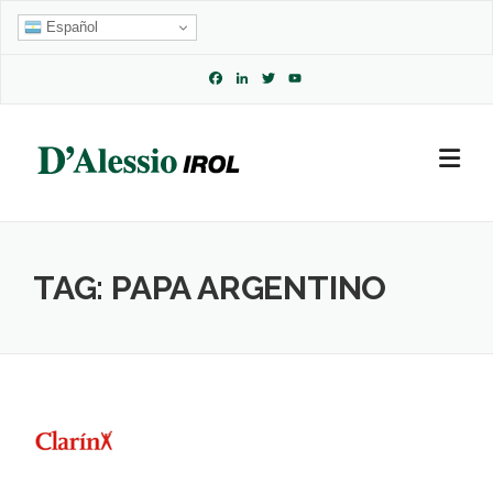
Skip
Español
to
content
Facebook
LinkedIn
Twitter
YouTube
Channel
TAG:
PAPA ARGENTINO