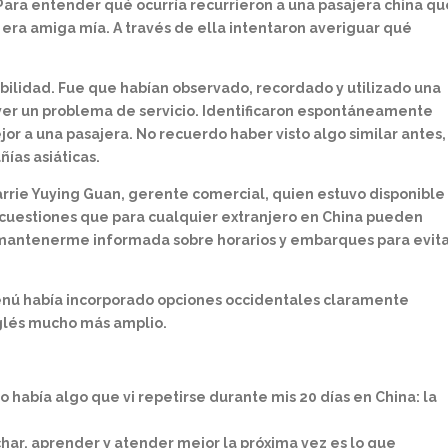
Para entender qué ocurría recurrieron a una pasajera china qu
 era amiga mía. A través de ella intentaron averiguar qué
bilidad. Fue que habían observado, recordado y utilizado una
r un problema de servicio. Identificaron espontáneamente
or a una pasajera. No recuerdo haber visto algo similar antes,
as asiáticas.
rie Yuying Guan, gerente comercial, quien estuvo disponible
cuestiones que para cualquier extranjero en China pueden
de mantenerme informada sobre horarios y embarques para evit
menú había incorporado opciones occidentales claramente
nglés mucho más amplio.
había algo que vi repetirse durante mis 20 días en China: la
har, aprender y atender mejor la próxima vez es lo que