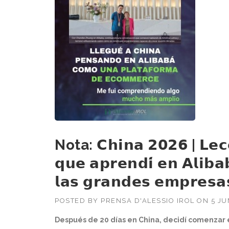
Nota: 𝗖𝗵𝗶𝗻𝗮 𝟮𝟬𝟮𝟲 | 𝗟
𝗾𝘂𝗲 𝗮𝗽𝗿𝗲𝗻𝗱𝗶́ 𝗲𝗻 𝗔𝗹𝗶𝗯𝗮
𝗹𝗮𝘀 𝗴𝗿𝗮𝗻𝗱𝗲𝘀 𝗲𝗺𝗽𝗿𝗲𝘀𝗮
POSTED BY
PRENSA D'ALESSIO IROL
ON
5 JU
Después de 20 días en China, decidí comenzar es