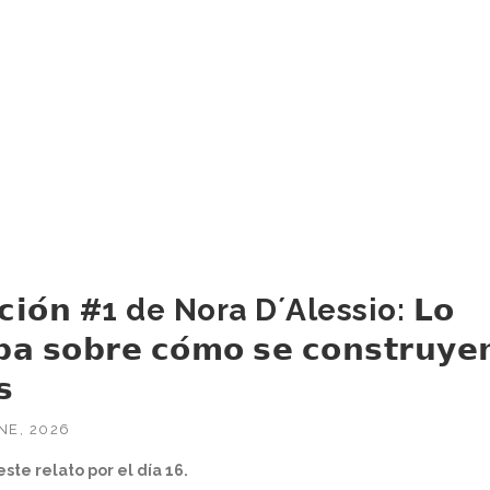
𝗰𝗰𝗶𝗼́𝗻 #1 de Nora D´Alessio: 𝗟𝗼
𝗯𝗮 𝘀𝗼𝗯𝗿𝗲 𝗰𝗼́𝗺𝗼 𝘀𝗲 𝗰𝗼𝗻𝘀𝘁𝗿𝘂𝘆𝗲
𝘀
NE, 2026
te relato por el día 16.