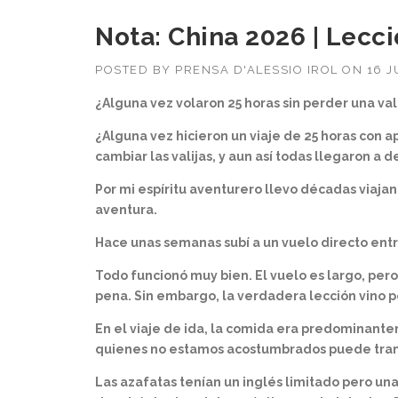
Nota: China 2026 | Lecc
POSTED BY
PRENSA D'ALESSIO IROL
ON
16 J
¿Alguna vez volaron 25 horas sin perder una vali
¿Alguna vez hicieron un viaje de 25 horas con a
cambiar las valijas, y aun así todas llegaron a d
Por mi espíritu aventurero llevo décadas viaja
aventura.
Hace unas semanas subí a un vuelo directo entr
Todo funcionó muy bien. El vuelo es largo, pero
pena. Sin embargo, la verdadera lección vino po
En el viaje de ida, la comida era predominante
quienes no estamos acostumbrados puede trans
Las azafatas tenían un inglés limitado pero un