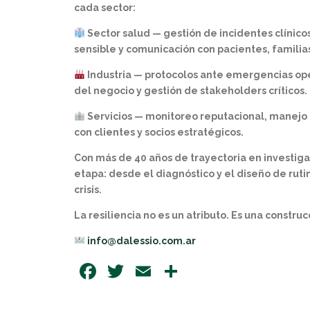
cada sector:
Sector salud — gestión de incidentes clínicos
sensible y comunicación con pacientes, familia
Industria — protocolos ante emergencias ope
del negocio y gestión de stakeholders críticos.
Servicios — monitoreo reputacional, manejo de
con clientes y socios estratégicos.
Con más de 40 años de trayectoria en investig
etapa: desde el diagnóstico y el diseño de ruti
crisis.
La resiliencia no es un atributo. Es una construc
info@dalessio.com.ar
Facebook
Twitter
Email
Share