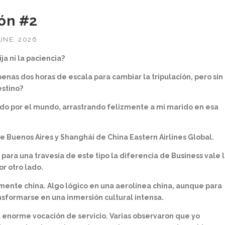
ión #2
UNE, 2026
ja ni la paciencia?
penas dos horas de escala para cambiar la tripulación, pero sin
estino?
ndo por el mundo, arrastrando felizmente a mi marido en esa
e Buenos Aires y Shanghái de China Eastern Airlines Global.
 para una travesía de este tipo la diferencia de Business vale 
r otro lado.
mente china. Algo lógico en una aerolínea china, aunque para
formarse en una inmersión cultural intensa.
a enorme vocación de servicio. Varias observaron que yo