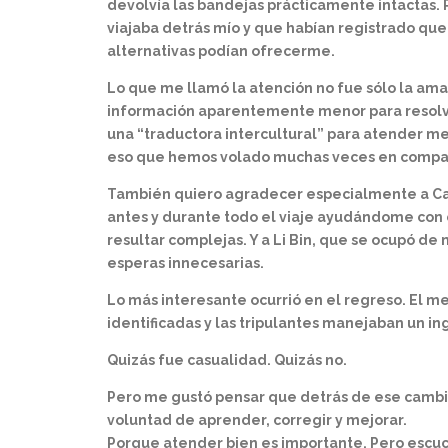
devolvía las bandejas prácticamente intactas. 
viajaba detrás mío y que habían registrado que
alternativas podían ofrecerme.
Lo que me llamó la atención no fue sólo la ama
información aparentemente menor para resolve
una “traductora intercultural” para atender mej
eso que hemos volado muchas veces en compañí
También quiero agradecer especialmente a Car
antes y durante todo el viaje ayudándome con 
resultar complejas. Y a Li Bin, que se ocupó 
esperas innecesarias.
Lo más interesante ocurrió en el regreso. El 
identificadas y las tripulantes manejaban un i
Quizás fue casualidad. Quizás no.
Pero me gustó pensar que detrás de ese cambio 
voluntad de aprender, corregir y mejorar.
Porque atender bien es importante. Pero escuc