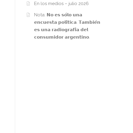
En los medios – julio 2026
Nota: 𝗡𝗼 𝗲𝘀 𝘀𝗼́𝗹𝗼 𝘂𝗻𝗮
𝗲𝗻𝗰𝘂𝗲𝘀𝘁𝗮 𝗽𝗼𝗹𝗶́𝘁𝗶𝗰𝗮. 𝗧𝗮𝗺𝗯𝗶𝗲́𝗻
𝗲𝘀 𝘂𝗻𝗮 𝗿𝗮𝗱𝗶𝗼𝗴𝗿𝗮𝗳𝗶́𝗮 𝗱𝗲𝗹
𝗰𝗼𝗻𝘀𝘂𝗺𝗶𝗱𝗼𝗿 𝗮𝗿𝗴𝗲𝗻𝘁𝗶𝗻𝗼.