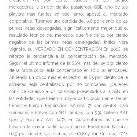
crecieron (73 por ciento, cascos; 43 por ciento,
mercaderías; y 19 por ciento, pasajeros). QBE, uno de los
players más fuertes en ese ramo, apostó al mercado
corporativo. `Tuvimos una pérdida del 0,6 por ciento de las
primas netas devengadas, significativamente mejor que el
resultado técnico del mercado, que fue de 11 por ciento
negativo de las primas netas devengadas`, indica Nora
Vignolo, su MERCADO EN CONCENTRACIÓN En 2016 ,se
reforzó la tendencia a la concentración del mercado.
Según el último informe de la SSN, más del 45 por ciento
de la producción está concentrado en sólo 10 entidades.
Abriendo un poco más el espectro, el 65 por ciento de la
actividad está centralizado por 20 compañías. ¿Quiénes
son? De acuerdo a los balances presentados a la SSN, en
las entidades que tuvieron mayor participación en el tercer
trimestre fueron: Federación Patronal (7 por ciento), Caja
Generales y Prevención ART (ambas, con 5,3), Galeno ART
(4,8) y Provincia ART (4,7). En Automotores las que se
llevaron la mayor participación fueron Federación Patronal
(11,9 por ciento), Caja Generales (10,8) y San Cristóbal (7,2).