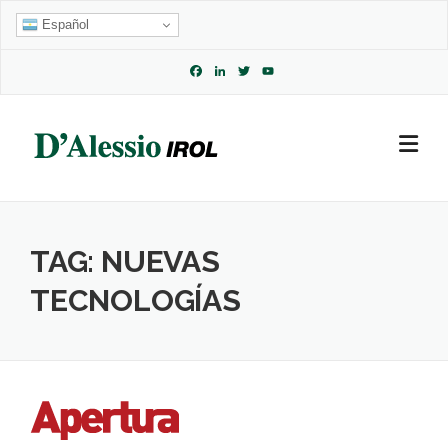
Skip
Español
to
content
Facebook
LinkedIn
Twitter
YouTube
Channel
TAG:
NUEVAS
TECNOLOGÍAS