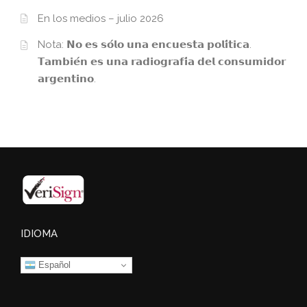
En los medios – julio 2026
Nota: 𝗡𝗼 𝗲𝘀 𝘀𝗼́𝗹𝗼 𝘂𝗻𝗮 𝗲𝗻𝗰𝘂𝗲𝘀𝘁𝗮 𝗽𝗼𝗹𝗶́𝘁𝗶𝗰𝗮.
𝗧𝗮𝗺𝗯𝗶𝗲́𝗻 𝗲𝘀 𝘂𝗻𝗮 𝗿𝗮𝗱𝗶𝗼𝗴𝗿𝗮𝗳𝗶́𝗮 𝗱𝗲𝗹 𝗰𝗼𝗻𝘀𝘂𝗺𝗶𝗱𝗼𝗿
𝗮𝗿𝗴𝗲𝗻𝘁𝗶𝗻𝗼.
IDIOMA
Español