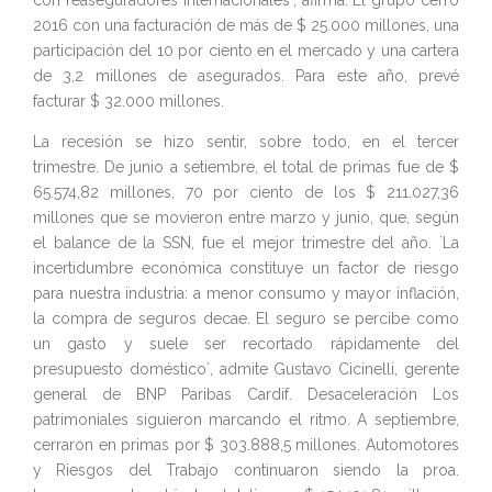
con reaseguradores internacionales`, afirma. El grupo cerró
2016 con una facturación de más de $ 25.000 millones, una
participación del 10 por ciento en el mercado y una cartera
de 3,2 millones de asegurados. Para este año, prevé
facturar $ 32.000 millones.
La recesión se hizo sentir, sobre todo, en el tercer
trimestre. De junio a setiembre, el total de primas fue de $
65.574,82 millones, 70 por ciento de los $ 211.027,36
millones que se movieron entre marzo y junio, que, según
el balance de la SSN, fue el mejor trimestre del año. `La
incertidumbre económica constituye un factor de riesgo
para nuestra industria: a menor consumo y mayor inflación,
la compra de seguros decae. El seguro se percibe como
un gasto y suele ser recortado rápidamente del
presupuesto doméstico`, admite Gustavo Cicinelli, gerente
general de BNP Paribas Cardif. Desaceleración Los
patrimoniales siguieron marcando el ritmo. A septiembre,
cerraron en primas por $ 303.888,5 millones. Automotores
y Riesgos del Trabajo continuaron siendo la proa.