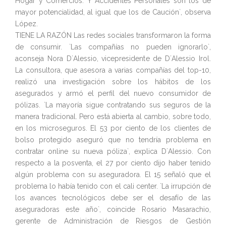
Hogar y Comercios. Y Accidentes Personales son los de
mayor potencialidad, al igual que los de Caución`, observa
López.
TIENE LA RAZÓN Las redes sociales transformaron la forma
de consumir. `Las compañías no pueden ignorarlo`,
aconseja Nora D´Alessio, vicepresidente de D´Alessio Irol.
La consultora, que asesora a varias compañías del top-10,
realizó una investigación sobre los hábitos de los
asegurados y armó el perfil del nuevo consumidor de
pólizas. `La mayoría sigue contratando sus seguros de la
manera tradicional. Pero está abierta al cambio, sobre todo,
en los microseguros. El 53 por ciento de los clientes de
bolso protegido aseguró que no tendría problema en
contratar online su nueva póliza`, explica D´Alessio. Con
respecto a la posventa, el 27 por ciento dijo haber tenido
algún problema con su aseguradora. El 15 señaló que el
problema lo había tenido con el cali center. `La irrupción de
los avances tecnológicos debe ser el desafío de las
aseguradoras este año`, coincide Rosario Masarachio,
gerente de Administración de Riesgos de Gestión