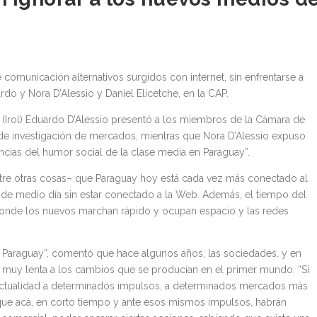
omunicación alternativos surgidos con internet, sin enfrentarse a
rdo y Nora D’Alessio y Daniel Elicetche, en la CAP.
e” (Irol) Eduardo D’Alessio presentó a los miembros de la Cámara de
 de investigación de mercados, mientras que Nora D’Alessio expuso
ias del humor social de la clase media en Paraguay”.
entre otras cosas– que Paraguay hoy está cada vez más conectado al
ás de medio día sin estar conectado a la Web. Además, el tiempo del
onde los nuevos marchan rápido y ocupan espacio y las redes
ol Paraguay”, comentó que hace algunos años, las sociedades, y en
a muy lenta a los cambios que se producían en el primer mundo. “Si
ctualidad a determinados impulsos, a determinados mercados más
ue acá, en corto tiempo y ante esos mismos impulsos, habrán