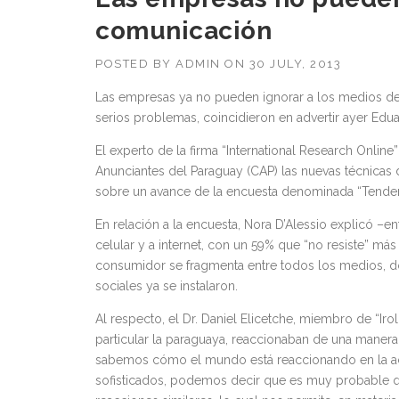
comunicación
POSTED BY
ADMIN
ON
30 JULY, 2013
Las empresas ya no pueden ignorar a los medios de c
serios problemas, coincidieron en advertir ayer Edua
El experto de la firma “International Research Onlin
Anunciantes del Paraguay (CAP) las nuevas técnicas
sobre un avance de la encuesta denominada “Tendenc
En relación a la encuesta, Nora D’Alessio explicó –
celular y a internet, con un 59% que “no resiste” m
consumidor se fragmenta entre todos los medios, d
sociales ya se instalaron.
Al respecto, el Dr. Daniel Elicetche, miembro de “Ir
particular la paraguaya, reaccionaban de una maner
sabemos cómo el mundo está reaccionando en la a
sofisticados, podemos decir que es muy probable q