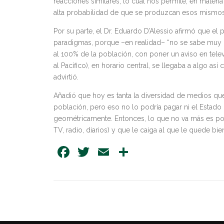
reacciones similares, lo cual nos permite, en materi
alta probabilidad de que se produzcan esos mismos 
Por su parte, el Dr. Eduardo D’Alessio afirmó que el
paradigmas, porque –en realidad– “no se sabe muy b
al 100% de la población, con poner un aviso en telev
al Pacífico), en horario central, se llegaba a algo as
advirtió.
Añadió que hoy es tanta la diversidad de medios qu
población, pero eso no lo podría pagar ni el Estad
geométricamente. Entonces, lo que no va más es pon
TV, radio, diarios) y que le caiga al que le quede bie
Facebook
Twitter
Email
Share