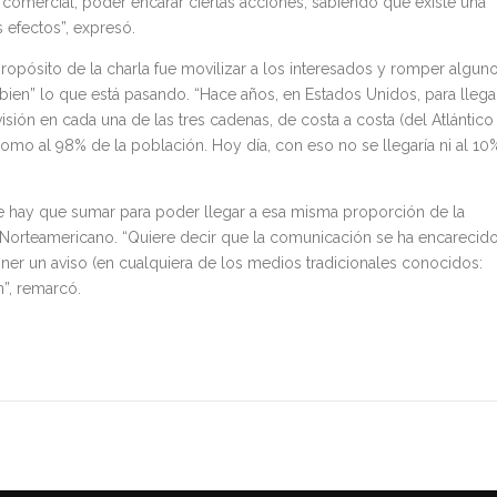
a comercial, poder encarar ciertas acciones, sabiendo que existe una
efectos”, expresó.
 propósito de la charla fue movilizar a los interesados y romper algun
ien” lo que está pasando. “Hace años, en Estados Unidos, para llega
isión en cada una de las tres cadenas, de costa a costa (del Atlántico
í como al 98% de la población. Hoy día, con eso no se llegaría ni al 10%
e hay que sumar para poder llegar a esa misma proporción de la
o Norteamericano. “Quiere decir que la comunicación se ha encarecid
er un aviso (en cualquiera de los medios tradicionales conocidos:
n”, remarcó.