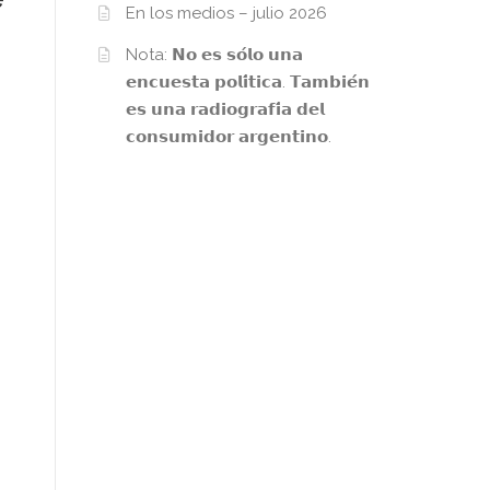
En los medios – julio 2026
Nota: 𝗡𝗼 𝗲𝘀 𝘀𝗼́𝗹𝗼 𝘂𝗻𝗮
𝗲𝗻𝗰𝘂𝗲𝘀𝘁𝗮 𝗽𝗼𝗹𝗶́𝘁𝗶𝗰𝗮. 𝗧𝗮𝗺𝗯𝗶𝗲́𝗻
𝗲𝘀 𝘂𝗻𝗮 𝗿𝗮𝗱𝗶𝗼𝗴𝗿𝗮𝗳𝗶́𝗮 𝗱𝗲𝗹
𝗰𝗼𝗻𝘀𝘂𝗺𝗶𝗱𝗼𝗿 𝗮𝗿𝗴𝗲𝗻𝘁𝗶𝗻𝗼.