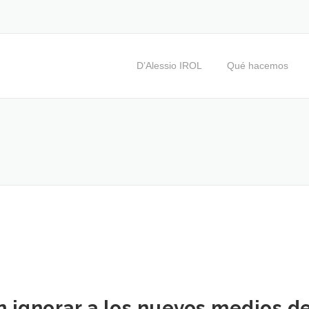
D’Alessio IROL
Qué hacemos
 ignorar a los nuevos medios d