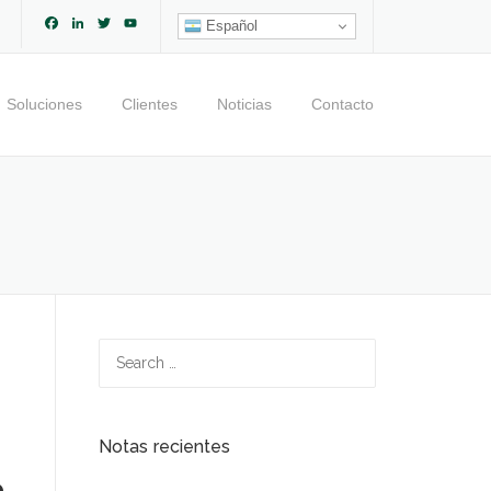
Facebook
LinkedIn
Twitter
YouTube
Español
Channel
Soluciones
Clientes
Noticias
Contacto
Search
for:
Notas recientes
e