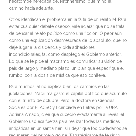
hecatombe heredada del kirchnerismo, que minó el
camino hacia adelante.
Otros identifican el problema en la falta de un relato M. Para
evitar cualquier debate oseoso, vale aclarar que no se trata
de pensar al relato político como una ficción. O peor aún,
como una explicación desmesurada de lo absoluto, que no
deje lugar a la disidencia y pida adhesiones
incondicionales, tal como desplegó el Gobierno anterior.
Lo que se le pide al macrismo es comunicar su visión de
país de largo y mediano plazo, un plan que especifique el
rumbo, con la dosis de mística que eso conlleva.
Para muchos, al no explica bien los cambios en las
jubilaciones, Macri malgastó el capital político que acumuló
con el triunfo de octubre. Pero la doctora en Ciencias
Sociales por FLACSO y licenciada en Letras por la UBA,
Adriana Amado, cree que sucedió exactamente al revés: el
Gobierno usó esa fuerza para realizar todas las medidas
antipáticas en un santiamén, sin dejar que los ciudadanos se
recuperen del primero golpe. `Estratégicamente le sirvió