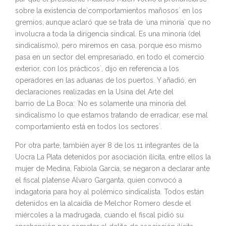
sobre la existencia
de
`comportamientos mañosos` en los
gremios, aunque aclaró que se trata
de
`una minoría` que no
involucra a toda la dirigencia sindical. Es una minoría (del
sindicalismo), pero miremos en casa, porque eso mismo
pasa en un sector del empresariado, en todo el comercio
exterior,
con
los prácticos`, dijo en referencia a los
operadores en las aduanas
de
los puertos. Y añadió, en
declaraciones realizadas en la Usina del Arte del
barrio
de
La Boca: `No es solamente una minoría del
sindicalismo lo que estamos tratando
de
erradicar, ese mal
comportamiento está en todos los sectores`.
Por otra parte, también ayer 8
de
los 11 integrantes
de
la
Uocra La Plata detenidos por asociación ilícita, entre ellos la
mujer
de
Medina, Fabiola García, se negaron a declarar ante
el fiscal platense Alvaro Garganta, quien convocó a
indagatoria para hoy al polémico sindicalista. Todos están
detenidos en la alcaidía
de
Melchor Romero desde el
miércoles a la madrugada, cuando el fiscal pidió su