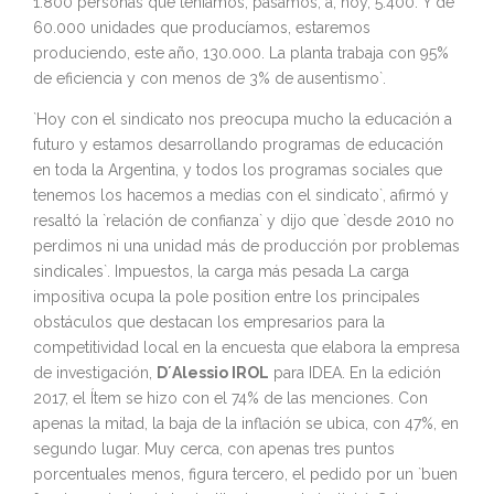
1.800 personas que teníamos, pasamos, a, hoy, 5.400. Y de
60.000 unidades que producíamos, estaremos
produciendo, este año, 130.000. La planta trabaja con 95%
de eficiencia y con menos de 3% de ausentismo`.
`Hoy con el sindicato nos preocupa mucho la educación a
futuro y estamos desarrollando programas de educación
en toda la Argentina, y todos los programas sociales que
tenemos los hacemos a medias con el sindicato`, afirmó y
resaltó la `relación de confianza` y dijo que `desde 2010 no
perdimos ni una unidad más de producción por problemas
sindicales`. Impuestos, la carga más pesada La carga
impositiva ocupa la pole position entre los principales
obstáculos que destacan los empresarios para la
competitividad local en la encuesta que elabora la empresa
de investigación,
D´Alessio IROL
para IDEA. En la edición
2017, el Ítem se hizo con el 74% de las menciones. Con
apenas la mitad, la baja de la inflación se ubica, con 47%, en
segundo lugar. Muy cerca, con apenas tres puntos
porcentuales menos, figura tercero, el pedido por un `buen