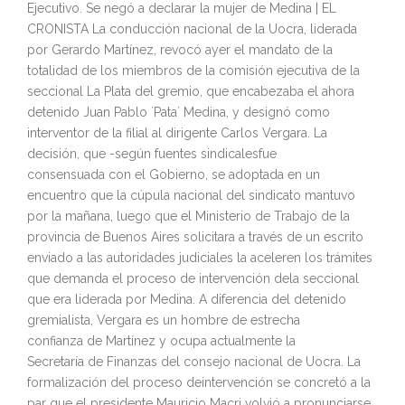
Ejecutivo. Se negó a declarar la mujer
de
Medina | EL
CRONISTA La conducción nacional
de
la Uocra, liderada
por Gerardo Martínez, revocó ayer el mandato
de
la
totalidad
de
los miembros
de
la comisión ejecutiva
de
la
seccional La Plata del gremio, que encabezaba el ahora
detenido Juan Pablo ´Pata´ Medina, y designó como
interventor
de
la filial al dirigente Carlos Vergara. La
decisión, que -según fuentes sindicalesfue
consensuada
con
el Gobierno, se adoptada en un
encuentro que la cúpula nacional del sindicato mantuvo
por la mañana, luego que el Ministerio
de
Trabajo
de
la
provincia
de
Buenos Aires solicitara a través
de
un escrito
enviado a las autoridades judiciales la aceleren los trámites
que demanda el proceso
de
intervención
de
la seccional
que era liderada por Medina. A diferencia del detenido
gremialista, Vergara es un hombre
de
estrecha
confianza
de
Martínez y ocupa actualmente la
Secretaría
de
Finanzas del consejo nacional
de
Uocra. La
formalización del proceso
de
intervención se concretó a la
par que el presidente Mauricio Macri volvió a pronunciarse