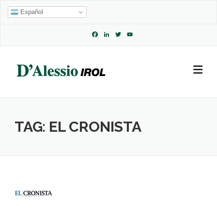
Skip
Español
to
content
Facebook
LinkedIn
Twitter
YouTube
Channel
TAG:
EL CRONISTA