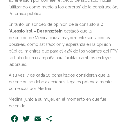
aprehensión por cometer el delito
de
asociación ilícita
`utilizando como medio a los obreros`
de
la construcción,
Polémica pública
En tanto, un sondeo
de
opinión
de
la consultora
D
´
Alessio
Irol – Berensztein
destacó que la
detención
de
Medina causa mayormente sensaciones
positivas, como satisfacción y esperanza en la opinión
pública, mientras que para el 42%
de
los votantes del FPV
se trata
de
una campaña para facilitar cambios en leyes
laborales.
A su vez, 7
de
cada 10 consultados consideran que la
detención se debe a acciones ilegales potencialmente
cometidas por Medina.
Medina, junto a su mujer, en el momento en que fue
detenido.
Facebook
Twitter
Email
Share