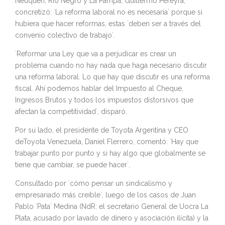
Neuquén, Río Negro y La Pampa, Guillermo Pereyra,
concretizó: `La reforma laboral no es necesaria` porque si
hubiera que hacer reformas, estas `deben ser a través del
convenio colectivo de trabajo`.
`Reformar una Ley que va a perjudicar es crear un
problema cuando no hay nada que haga necesario discutir
una reforma laboral. Lo que hay que discutir es una reforma
fiscal. Ahí podemos hablar del Impuesto al Cheque,
Ingresos Brutos y todos los impuestos distorsivos que
afectan la competitividad`, disparó.
Por su lado, el presidente de Toyota Argentina y CEO
deToyota Venezuela, Daniel Flerrero, comentó: `Hay que
trabajar punto por punto y si hay algo que globalmente se
tiene que cambiar, se puede hacer`.
Consultado por `cómo pensar un sindicalismo y
empresariado más creíble`, luego de los casos de Juan
Pablo ´Pata´ Medina (NdR: el secretario General de Uocra La
Plata, acusado por lavado de dinero y asociación ilícita) y la