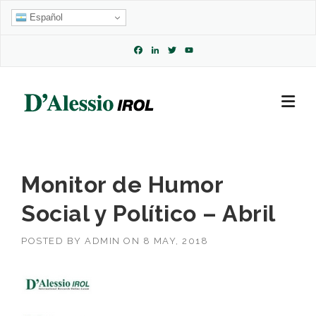
Skip
Español
to
content
Facebook
LinkedIn
Twitter
YouTube
Channel
Monitor de Humor
Social y Político – Abril
POSTED BY
ADMIN
ON
8 MAY, 2018