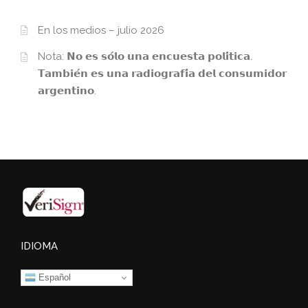
En los medios – julio 2026
Nota: 𝗡𝗼 𝗲𝘀 𝘀𝗼́𝗹𝗼 𝘂𝗻𝗮 𝗲𝗻𝗰𝘂𝗲𝘀𝘁𝗮 𝗽𝗼𝗹𝗶́𝘁𝗶𝗰𝗮.
𝗧𝗮𝗺𝗯𝗶𝗲́𝗻 𝗲𝘀 𝘂𝗻𝗮 𝗿𝗮𝗱𝗶𝗼𝗴𝗿𝗮𝗳𝗶́𝗮 𝗱𝗲𝗹 𝗰𝗼𝗻𝘀𝘂𝗺𝗶𝗱𝗼𝗿
𝗮𝗿𝗴𝗲𝗻𝘁𝗶𝗻𝗼.
IDIOMA
Español