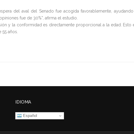
a espera del aval del Senado fue acogida favorablemente, ayudando
 opiniones fue de 30%”, afirma el estudio.
ión y la conformidad es directamente proporcional a la edad. Esto 
 55 años.
IDIOMA
Español