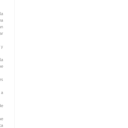
la
na
un
ar
 y
la
ne
es
 a
de
ue
ca