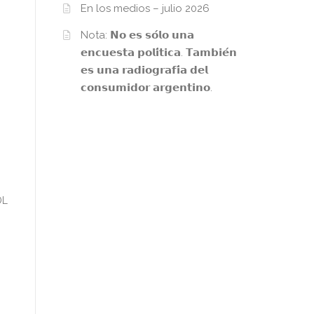
En los medios – julio 2026
Nota: 𝗡𝗼 𝗲𝘀 𝘀𝗼́𝗹𝗼 𝘂𝗻𝗮
𝗲𝗻𝗰𝘂𝗲𝘀𝘁𝗮 𝗽𝗼𝗹𝗶́𝘁𝗶𝗰𝗮. 𝗧𝗮𝗺𝗯𝗶𝗲́𝗻
𝗲𝘀 𝘂𝗻𝗮 𝗿𝗮𝗱𝗶𝗼𝗴𝗿𝗮𝗳𝗶́𝗮 𝗱𝗲𝗹
𝗰𝗼𝗻𝘀𝘂𝗺𝗶𝗱𝗼𝗿 𝗮𝗿𝗴𝗲𝗻𝘁𝗶𝗻𝗼.
OL