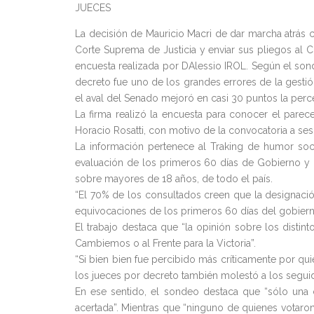
JUECES
La decisión de Mauricio Macri de dar marcha atrás
Corte Suprema de Justicia y enviar sus pliegos al
encuesta realizada por DAlessio IROL. Según el so
decreto fue uno de los grandes errores de la gestió
el aval del Senado mejoró en casi 30 puntos la per
La firma realizó la encuesta para conocer el pare
Horacio Rosatti, con motivo de la convocatoria a sesi
La información pertenece al Traking de humor soci
evaluación de los primeros 60 días de Gobierno y 
sobre mayores de 18 años, de todo el país.
“El 70% de los consultados creen que la designació
equivocaciones de los primeros 60 días del gobiern
El trabajo destaca que “la opinión sobre los dist
Cambiemos o al Frente para la Victoria”.
“Si bien bien fue percibido más críticamente por qu
los jueces por decreto también molestó a los segu
En ese sentido, el sondeo destaca que “sólo una
acertada”. Mientras que “ninguno de quienes votaron 