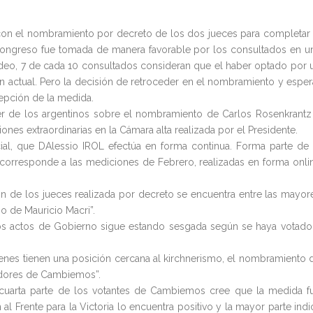
 con el nombramiento por decreto de los dos jueces para completar 
 Congreso fue tomada de manera favorable por los consultados en u
ndeo, 7 de cada 10 consultados consideran que el haber optado por 
n actual. Pero la decisión de retroceder en el nombramiento y esper
cepción de la medida.
cer de los argentinos sobre el nombramiento de Carlos Rosenkrantz
ones extraordinarias en la Cámara alta realizada por el Presidente.
al, que DAlessio IROL efectúa en forma continua. Forma parte de 
corresponde a las mediciones de Febrero, realizadas en forma onli
n de los jueces realizada por decreto se encuentra entre las mayor
o de Mauricio Macri”.
intos actos de Gobierno sigue estando sesgada según se haya votado
ienes tienen una posición cercana al kirchnerismo, el nombramiento 
idores de Cambiemos”.
 cuarta parte de los votantes de Cambiemos cree que la medida f
al Frente para la Victoria lo encuentra positivo y la mayor parte indi