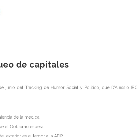
eo de capitales
e junio del Tracking de Humor Social y Político, que D’Alessio IR
niencia de la medida.
que el Gobierno espera.
el exterior es el temor a la AFIP.