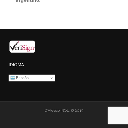
𝗮𝗿𝗴𝗲𝗻𝘁𝗶𝗻𝗼.
IDIOMA
Español
D’Alessio IROL. © 2019