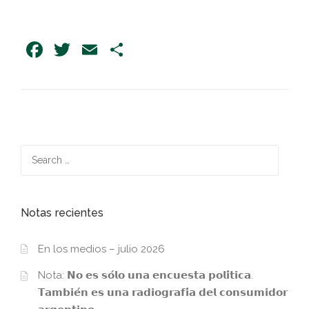
Facebook
Twitter
Email
Share
Search
for:
Notas recientes
En los medios – julio 2026
Nota: 𝗡𝗼 𝗲𝘀 𝘀𝗼́𝗹𝗼 𝘂𝗻𝗮 𝗲𝗻𝗰𝘂𝗲𝘀𝘁𝗮 𝗽𝗼𝗹𝗶́𝘁𝗶𝗰𝗮.
𝗧𝗮𝗺𝗯𝗶𝗲́𝗻 𝗲𝘀 𝘂𝗻𝗮 𝗿𝗮𝗱𝗶𝗼𝗴𝗿𝗮𝗳𝗶́𝗮 𝗱𝗲𝗹 𝗰𝗼𝗻𝘀𝘂𝗺𝗶𝗱𝗼𝗿