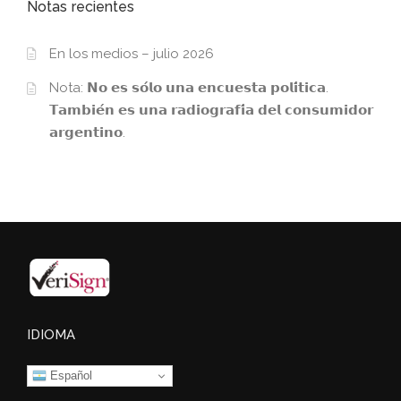
Notas recientes
En los medios – julio 2026
Nota: 𝗡𝗼 𝗲𝘀 𝘀𝗼́𝗹𝗼 𝘂𝗻𝗮 𝗲𝗻𝗰𝘂𝗲𝘀𝘁𝗮 𝗽𝗼𝗹𝗶́𝘁𝗶𝗰𝗮.
𝗧𝗮𝗺𝗯𝗶𝗲́𝗻 𝗲𝘀 𝘂𝗻𝗮 𝗿𝗮𝗱𝗶𝗼𝗴𝗿𝗮𝗳𝗶́𝗮 𝗱𝗲𝗹 𝗰𝗼𝗻𝘀𝘂𝗺𝗶𝗱𝗼𝗿
𝗮𝗿𝗴𝗲𝗻𝘁𝗶𝗻𝗼.
IDIOMA
Español