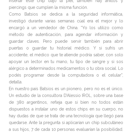
insertar este chip bajo la piel, también hay anillos y
piercings que cumplen la misma función.
Como Batsios se dedica a la seguridad informática,
investigó durante varias semanas cúal era el mejor y lo
encargó a un vendedor de China. “Yo los utilizo como
método de autenticación, para agendar información y
guardar claves. Pero puede servir también para abrir
puertas o guardar tu historial médico. Y si sufrís un
accidente, el médico que te atiende podría saber, con solo
apoyar un lector en tu mano, tu tipo de sangre y si sos
alérgico a determinados medicamentos o tu obra social. Lo
podés programar desde la computadora o el celular”,
detalla.
En nuestro país Batsios es un pionero, pero no es el único.
Un estudio de la consultora D’Alessio IROL, sobre una base
de 380 argentinos, refleja que si bien no todos están
dispuestos a instalar uno de estos chips en su cuerpo, no
hay dudas de que se trata de una tecnología que llegó para
quedarse. Ante la pregunta si aplicarían un chip subcutáneo
a sus hijos, 7 de cada 10 personas evaluarían la posibilidad.