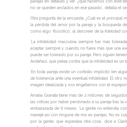
parejas en detalles y ver ´¿qué hacemos con este te
no se queden anclados en ese pasado`, detalla el s
Otra pregunta de la encuesta: ¿Cuál es el principal 
la pérdida del amor por la pareja y la búsqueda d
como algo `filosófico`, al descreer de la fidelidad c
`La infidelidad masculina siempre fue más tolerada
aceptar siempre y cuando no fuera más que una avent
puede ser tolerado por su pareja. Pero siguen tenien
Andahazi, que pelea contra que la infidelidad es un 
`En toda pareja existe un contrato implícito (en al
de tolerancia ante una eventual infidelidad. El otr
imagen idealizada y nos engañamos con el espejism
Amalia Granata tiene más de 2 millones de seguidor
las críticas por haber perdonado a su pareja tras la 
embarazada de 6 meses. `La gente no entendía có
manejé así con ninguna de mis ex parejas. No es culp
por la gente, que esperaba otra cosa`, dice a Clar