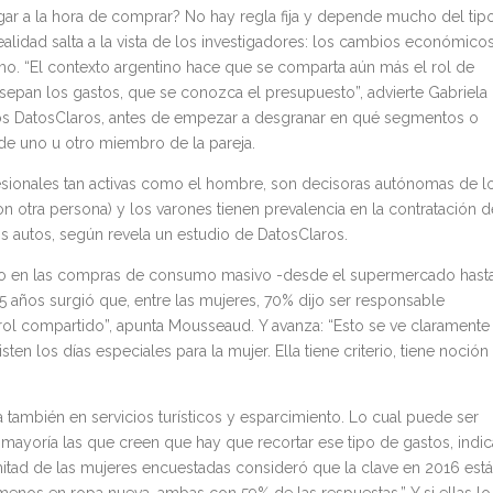
hogar a la hora de comprar? No hay regla fija y depende mucho del tip
ealidad salta a la vista de los investigadores: los cambios económico
mo. “El contexto argentino hace que se comparta aún más el rol de
 sepan los gastos, que se conozca el presupuesto”, advierte Gabriela
os DatosClaros, antes de empezar a desgranar en qué segmentos o
de uno u otro miembro de la pareja.
sionales tan activas como el hombre, son decisoras autónomas de l
n otra persona) y los varones tienen prevalencia en la contratación d
os autos, según revela un estudio de DatosClaros.
omo en las compras de consumo masivo -desde el supermercado hast
5 años surgió que, entre las mujeres, 70% dijo ser responsable
rol compartido”, apunta Mousseaud. Y avanza: “Esto se ve claramente
sten los días especiales para la mujer. Ella tiene criterio, tiene noción
a también en servicios turísticos y esparcimiento. Lo cual puede ser
 mayoría las que creen que hay que recortar ese tipo de gastos, indic
mitad de las mujeres encuestadas consideró que la clave en 2016 está