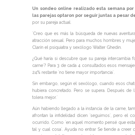
Un sondeo online realizado esta semana por 
las parejas optaron por seguir juntas a pesar de
por su pareja actual.
`Creo que es más la búsqueda de nuevas aventura
atracción sexual. Pero para muchos hombres y mujer
Clarín el psiquiatra y sexólogo Walter Ghedin.
¿Qué haría si descubre que su pareja intercambia 
carne`? Para 3 de cada 4 consultados esos mensajes 
24% restante `no tiene mayor importancia`.
Sin embargo, según el sexólogo, cuando esos chats
hubiera concretado. Pero se supera. Después de llo
tolera mejor.`
Aún habiendo llegado a la instancia de la carne, t
afrontan la infidelidad dicen ´seguimos´, pero el 
ocurrido. Como ´en aquel momento pensé que estaba
tal y cual cosa´. Ayuda no entrar Se tiende a creer 