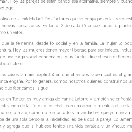
ma?´. Hoy las parejas se están dando esa alternativa, siempre y cuan
exólogo.
motivo de la infidelidad? Dos factores que se conjugan en las respuest
e nuevas sensaciones. En tanto, 2 de cada 10 encuestados lo plante
omo un valor.
 que la femenina, desde lo social y en la familia. La mujer lo pod
ura. Hoy las mujeres tienen mayor libertad para ser infieles, inclus
do una carga social condenatoria muy fuerte`, dice el escritor Federi
taboo hetero.
gunos casos también explícito) en que el ambos saben cuál es el gra
o nunca engaña. Por lo general somos nosotros quienes construimos u
o que fabricamos`, sigue.
es en Twitter, es muy amiga de Yanina Latorre y también se enfrentó
viralización de las fotos y los chats con una amante mientras ella esta
mo no lo maté, cómo no rompí todo y la verdad es que yo nunca 
a de una sola persona la infidelidad, es de a dos la pareja. Lo lamen
ín y agrega que `si hubiese tenido una vida paralela y un vínculo m