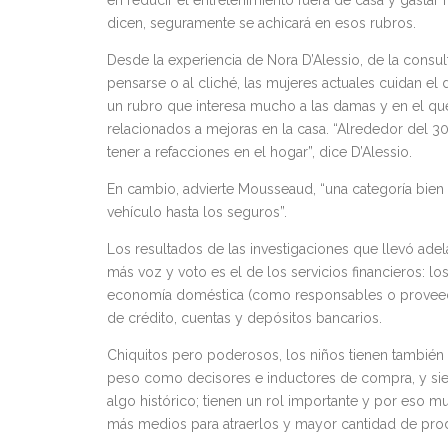
en reducir el entretenimiento fuera de casa y gastar
dicen, seguramente se achicará en esos rubros.
Desde la experiencia de Nora D’Alessio, de la consul
pensarse o al cliché, las mujeres actuales cuidan el 
un rubro que interesa mucho a las damas y en el qu
relacionados a mejoras en la casa. “Alrededor del 3
tener a refacciones en el hogar”, dice D’Alessio.
En cambio, advierte Mousseaud, “una categoría bien 
vehículo hasta los seguros”.
Los resultados de las investigaciones que llevó ad
más voz y voto es el de los servicios financieros:
economía doméstica (como responsables o proveedo
de crédito, cuentas y depósitos bancarios.
Chiquitos pero poderosos, los niños tienen tambié
peso como decisores e inductores de compra, y siem
algo histórico; tienen un rol importante y por eso 
más medios para atraerlos y mayor cantidad de pro