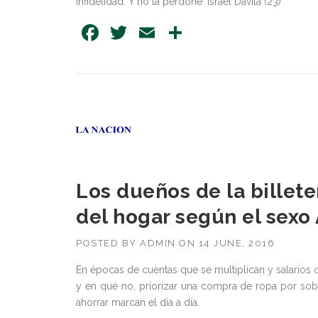
infidelidad. Y no la perdoné` Israel Dávila (23)
Facebook
Twitter
Email
Share
Los dueños de la billete
del hogar según el sexo
POSTED BY
ADMIN
ON
14 JUNE, 2016
En épocas de cuentas que se multiplican y salarios q
y en qué no, priorizar una compra de ropa por sobr
ahorrar marcan el día a día.