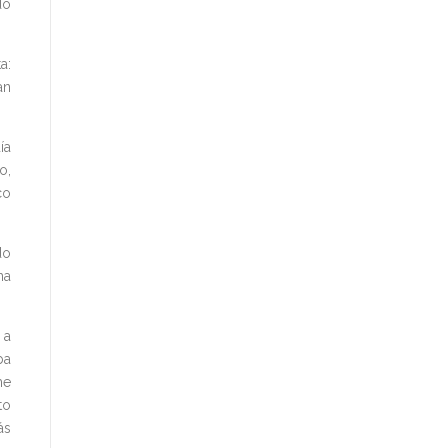
do
a:
an
ía
o,
co
do
na
 a
ba
me
to
ás