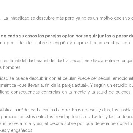
o. La infidelidad se descubre más pero ya no es un motivo decisivo 
de cada 10 casos las parejas optan por seguir juntas a pesar d
no pedir detalles sobre el engaño y dejar el hecho en el pasado. 
tes la infidelidad era infidelidad `a secas`. Se dividía entre el enga
os hombres.
idad se puede descubrir con el celular. Puede ser sexual, emocional
mántica -que llevan al fin de la pareja actual-. Y según un estudio q
, tiene consecuencias concretas en la mente y la salud de quienes 
ca la infidelidad a Yanina Latorre. En 6 de esos 7 días, los hashta
 primeros puestos entre los trending topics de Twitter y las tendenci
aún no está rota` y así, el debate sobre por qué debería perdonarlo
ieles y engañados.