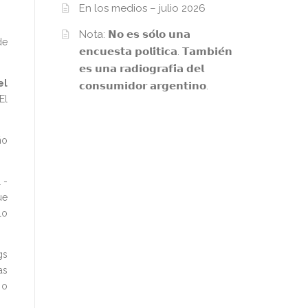
En los medios – julio 2026
Nota: 𝗡𝗼 𝗲𝘀 𝘀𝗼́𝗹𝗼 𝘂𝗻𝗮
de
𝗲𝗻𝗰𝘂𝗲𝘀𝘁𝗮 𝗽𝗼𝗹𝗶́𝘁𝗶𝗰𝗮. 𝗧𝗮𝗺𝗯𝗶𝗲́𝗻
𝗲𝘀 𝘂𝗻𝗮 𝗿𝗮𝗱𝗶𝗼𝗴𝗿𝗮𝗳𝗶́𝗮 𝗱𝗲𝗹
el
𝗰𝗼𝗻𝘀𝘂𝗺𝗶𝗱𝗼𝗿 𝗮𝗿𝗴𝗲𝗻𝘁𝗶𝗻𝗼.
El
ño
 -
ue
lo
gs
as
 o