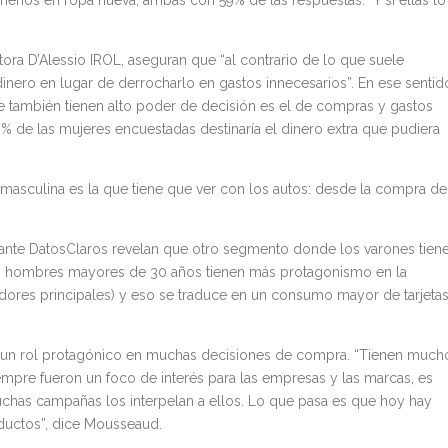
 menos en ropa nueva, ambas con 59% de las respuestas.” Y si ellas lo
tora D’Alessio IROL, aseguran que “al contrario de lo que suele
dinero en lugar de derrocharlo en gastos innecesarios”. En ese sentid
e también tienen alto poder de decisión es el de compras y gastos
0% de las mujeres encuestadas destinaría el dinero extra que pudiera
masculina es la que tiene que ver con los autos: desde la compra de
elante DatosClaros revelan que otro segmento donde los varones tien
 los hombres mayores de 30 años tienen más protagonismo en la
res principales) y eso se traduce en un consumo mayor de tarjeta
n un rol protagónico en muchas decisiones de compra. “Tienen much
pre fueron un foco de interés para las empresas y las marcas, es
muchas campañas los interpelan a ellos. Lo que pasa es que hoy hay
ductos”, dice Mousseaud.