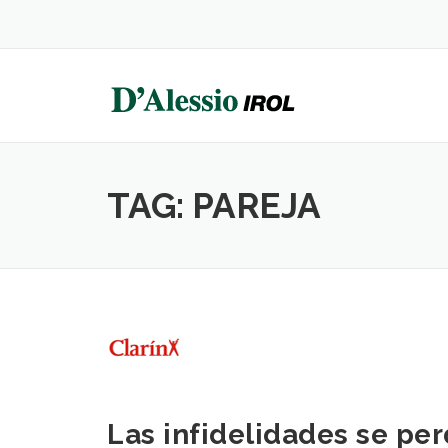
Skip
to
content
TAG:
PAREJA
Las infidelidades se pe