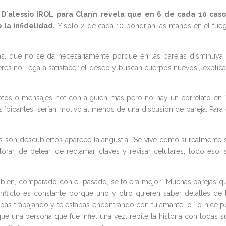
D´alessio IROL para Clarín revela que en 6 de cada 10 caso
 la infidelidad.
Y solo 2 de cada 10 pondrían las manos en el fue
s, que no se da necesariamente porque en las parejas disminuya 
es no llega a satisfacer el deseo y buscan cuerpos nuevos`, explica
fotos o mensajes hot con alguien más pero no hay un correlato en `
`picantes` serían motivo al menos de una discusión de pareja. Para 
 son descubiertos aparece la angustia. `Se vive como si realmente 
rar, de pelear, de reclamar claves y revisar celulares, todo eso, 
ambién, comparado con el pasado, se tolera mejor. `Muchas parejas q
conflicto es constante porque uno y otro quieren saber detalles de 
s trabajando y te estabas encontrando con tu amante´ o ´lo hice p
que una persona que fue infiel una vez, repite la historia con todas s