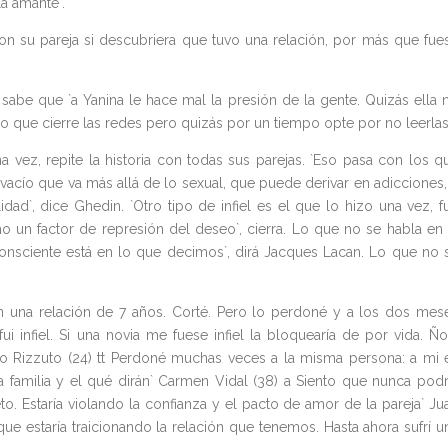
a amante`.
on su pareja si descubriera que tuvo una relación, por más que fue
sabe que `a Yanina le hace mal la presión de la gente. Quizás ella 
o que cierre las redes pero quizás por un tiempo opte por no leerlas
a vez, repite la historia con todas sus parejas. `Eso pasa con los q
n vacío que va más allá de lo sexual, que puede derivar en adicciones,
dad`, dice Ghedin. `Otro tipo de infiel es el que lo hizo una vez, f
 un factor de represión del deseo`, cierra. Lo que no se habla en 
nconsciente está en lo que decimos`, dirá Jacques Lacan. Lo que no 
é en una relación de 7 años. Corté. Pero lo perdoné y a los dos mes
ui infiel. Si una novia me fuese infiel la bloquearía de por vida. Ño
ico Rizzuto (24) tt Perdoné muchas veces a la misma persona: a mi 
 familia y el qué dirán` Carmen Vidal (38) a Siento que nunca podr
eto. Estaría violando la confianza y el pacto de amor de la pareja` Ju
rque estaría traicionando la relación que tenemos. Hasta ahora sufrí u