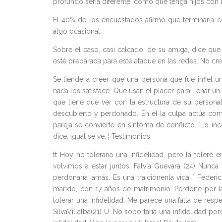
profundo sería diferente, como que tenga hijos con l
El 40% de los encuestados afirmó que terminaría c
algo ocasional.
Sobre el caso, casi calcado, de su amiga, dice que 
esté preparada para este ataque en las redes. No cre
Se tiende a creer que una persona que fue infiel un
nada los satisface. Que usan el placer para llenar u
que tiene que ver con la estructura de su personali
descubierto y perdonado. En él la culpa actúa como
pareja se convierte en síntoma de conflicto. `Lo i
dice, igual se ve. ¦ Testimonios
tt Hoy no toleraría una infidelidad, pero la toler
volvimos a estar juntos` Falvía Guevara (24) Nunca f
perdonaría jamás. Es una traiciónenla vida…` Feder
marido, con 17 años de matrimonio. Perdoné por la
tolerar una infidelidad. Me parece una falta de resp
SilvaVillalba(21) U `No soportaría una infidelidad po