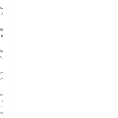
s,
go
la
 a
la
el
se
se
ue
lo
or
us