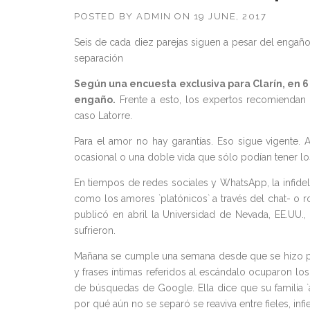
POSTED BY
ADMIN
ON
19 JUNE, 2017
Seis de cada diez parejas siguen a pesar del engañ
separación
Según una encuesta exclusiva para Clarín, en 6 
engaño.
Frente a esto, los expertos recomiendan 
caso Latorre.
Para el amor no hay garantías. Eso sigue vigente. An
ocasional o una doble vida que sólo podían tener l
En tiempos de redes sociales y WhatsApp, la infidel
como los amores `platónicos` a través del chat- o ro
publicó en abril la Universidad de Nevada, EE.UU.
sufrieron.
Mañana se cumple una semana desde que se hizo públi
y frases íntimas referidos al escándalo ocuparon los
de búsquedas de Google. Ella dice que su familia `
por qué aún no se separó se reaviva entre fieles, inf