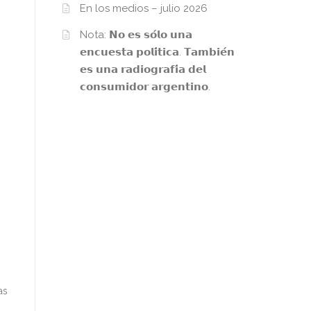
En los medios – julio 2026
Nota: 𝗡𝗼 𝗲𝘀 𝘀𝗼́𝗹𝗼 𝘂𝗻𝗮
𝗲𝗻𝗰𝘂𝗲𝘀𝘁𝗮 𝗽𝗼𝗹𝗶́𝘁𝗶𝗰𝗮. 𝗧𝗮𝗺𝗯𝗶𝗲́𝗻
𝗲𝘀 𝘂𝗻𝗮 𝗿𝗮𝗱𝗶𝗼𝗴𝗿𝗮𝗳𝗶́𝗮 𝗱𝗲𝗹
𝗰𝗼𝗻𝘀𝘂𝗺𝗶𝗱𝗼𝗿 𝗮𝗿𝗴𝗲𝗻𝘁𝗶𝗻𝗼.
as