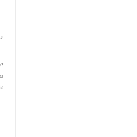
as
s?
es
is