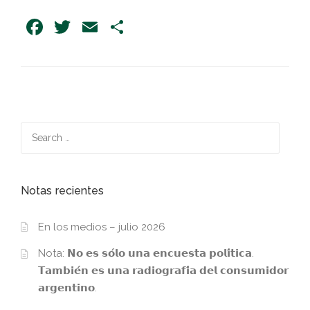
Facebook
Twitter
Email
Share
Search
for:
Notas recientes
En los medios – julio 2026
Nota: 𝗡𝗼 𝗲𝘀 𝘀𝗼́𝗹𝗼 𝘂𝗻𝗮 𝗲𝗻𝗰𝘂𝗲𝘀𝘁𝗮 𝗽𝗼𝗹𝗶́𝘁𝗶𝗰𝗮.
𝗧𝗮𝗺𝗯𝗶𝗲́𝗻 𝗲𝘀 𝘂𝗻𝗮 𝗿𝗮𝗱𝗶𝗼𝗴𝗿𝗮𝗳𝗶́𝗮 𝗱𝗲𝗹 𝗰𝗼𝗻𝘀𝘂𝗺𝗶𝗱𝗼𝗿
𝗮𝗿𝗴𝗲𝗻𝘁𝗶𝗻𝗼.