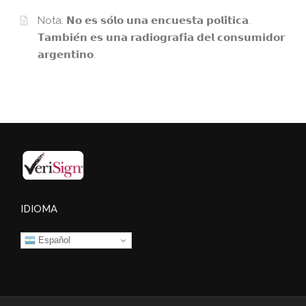
Nota: 𝗡𝗼 𝗲𝘀 𝘀𝗼́𝗹𝗼 𝘂𝗻𝗮 𝗲𝗻𝗰𝘂𝗲𝘀𝘁𝗮 𝗽𝗼𝗹𝗶́𝘁𝗶𝗰𝗮.
𝗧𝗮𝗺𝗯𝗶𝗲́𝗻 𝗲𝘀 𝘂𝗻𝗮 𝗿𝗮𝗱𝗶𝗼𝗴𝗿𝗮𝗳𝗶́𝗮 𝗱𝗲𝗹 𝗰𝗼𝗻𝘀𝘂𝗺𝗶𝗱𝗼𝗿
𝗮𝗿𝗴𝗲𝗻𝘁𝗶𝗻𝗼.
IDIOMA
Español