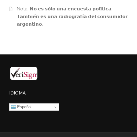
Nota: 𝗡𝗼 𝗲𝘀 𝘀𝗼́𝗹𝗼 𝘂𝗻𝗮 𝗲𝗻𝗰𝘂𝗲𝘀𝘁𝗮 𝗽𝗼𝗹𝗶́𝘁𝗶𝗰𝗮.
𝗧𝗮𝗺𝗯𝗶𝗲́𝗻 𝗲𝘀 𝘂𝗻𝗮 𝗿𝗮𝗱𝗶𝗼𝗴𝗿𝗮𝗳𝗶́𝗮 𝗱𝗲𝗹 𝗰𝗼𝗻𝘀𝘂𝗺𝗶𝗱𝗼𝗿
𝗮𝗿𝗴𝗲𝗻𝘁𝗶𝗻𝗼.
IDIOMA
Español