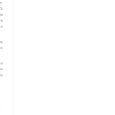
n.
3%
la
re
10
ue
os
su
en
no