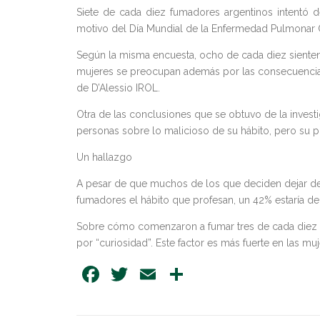
Siete de cada diez fumadores argentinos intentó d
motivo del Día Mundial de la Enfermedad Pulmonar O
Según la misma encuesta, ocho de cada diez sienten 
mujeres se preocupan además por las consecuencias
de D’Alessio IROL.
Otra de las conclusiones que se obtuvo de la investi
personas sobre lo malicioso de su hábito, pero su pr
Un hallazgo
A pesar de que muchos de los que deciden dejar d
fumadores el hábito que profesan, un 42% estaría d
Sobre cómo comenzaron a fumar tres de cada diez pe
por “curiosidad”. Este factor es más fuerte en las m
Facebook
Twitter
Email
Share