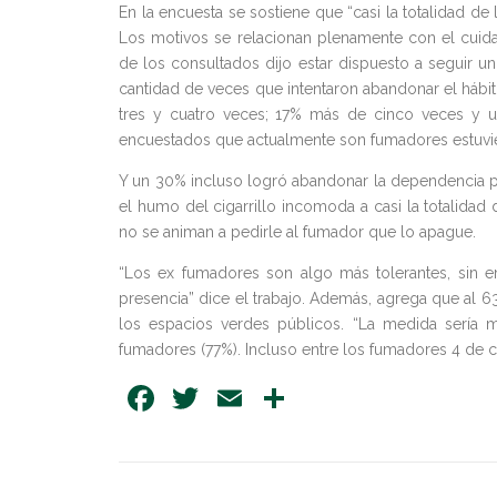
En la encuesta se sostiene que “casi la totalidad 
Los motivos se relacionan plenamente con el cuid
de los consultados dijo estar dispuesto a seguir u
cantidad de veces que intentaron abandonar el hábit
tres y cuatro veces; 17% más de cinco veces y u
encuestados que actualmente son fumadores estuvie
Y un 30% incluso logró abandonar la dependencia por
el humo del cigarrillo incomoda a casi la totalid
no se animan a pedirle al fumador que lo apague.
“Los ex fumadores son algo más tolerantes, sin
presencia” dice el trabajo. Además, agrega que al 
los espacios verdes públicos. “La medida sería
fumadores (77%). Incluso entre los fumadores 4 de c
Facebook
Twitter
Email
Share