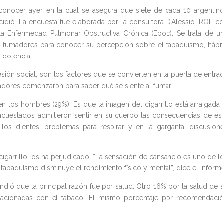
conocer ayer en la cual se asegura que siete de cada 10 argentin
ncidió. La encuesta fue elaborada por la consultora D’Alessio IROL c
 Enfermedad Pulmonar Obstructiva Crónica (Epoc). Se trata de u
o fumadores para conocer su percepción sobre el tabaquismo, hábi
 dolencia.
esión social, son los factores que se convierten en la puerta de entra
umadores comenzaron para saber qué se siente al fumar.
n los hombres (29%). Es que la imagen del cigarrillo está arraigada 
cuestados admitieron sentir en su cuerpo las consecuencias de es
os dientes; problemas para respirar y en la garganta; discusion
garrillo los ha perjudicado. “La sensación de cansancio es uno de l
abaquismo disminuye el rendimiento físico y mental”, dice el inform
ndió que la principal razón fue por salud. Otro 16% por la salud de 
elacionadas con el tabaco. El mismo porcentaje por recomendaci