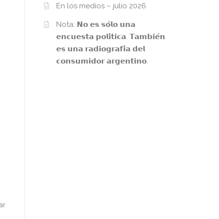
En los medios – julio 2026
Nota: 𝗡𝗼 𝗲𝘀 𝘀𝗼́𝗹𝗼 𝘂𝗻𝗮
𝗲𝗻𝗰𝘂𝗲𝘀𝘁𝗮 𝗽𝗼𝗹𝗶́𝘁𝗶𝗰𝗮. 𝗧𝗮𝗺𝗯𝗶𝗲́𝗻
𝗲𝘀 𝘂𝗻𝗮 𝗿𝗮𝗱𝗶𝗼𝗴𝗿𝗮𝗳𝗶́𝗮 𝗱𝗲𝗹
𝗰𝗼𝗻𝘀𝘂𝗺𝗶𝗱𝗼𝗿 𝗮𝗿𝗴𝗲𝗻𝘁𝗶𝗻𝗼.
ar