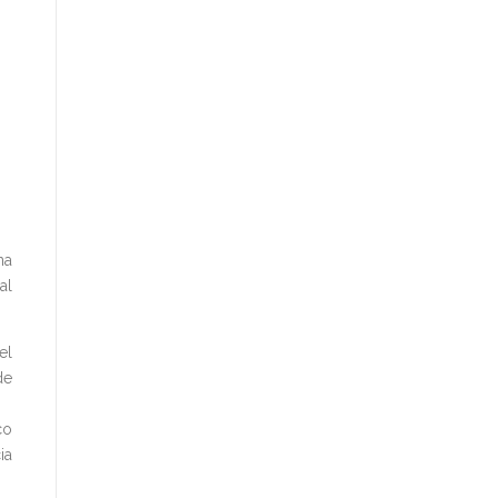
na
al
el
de
co
ia