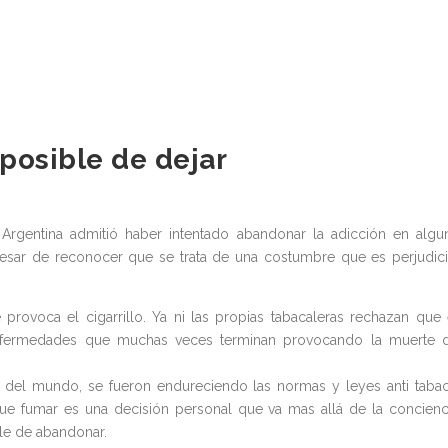
posible de dejar
Argentina admitió haber intentado abandonar la adicción en algu
pesar de reconocer que se trata de una costumbre que es perjudici
ovoca el cigarrillo. Ya ni las propias tabacaleras rechazan que 
enfermedades que muchas veces terminan provocando la muerte 
to del mundo, se fueron endureciendo las normas y leyes anti taba
 que fumar es una decisión personal que va mas allá de la concienc
ble de abandonar.