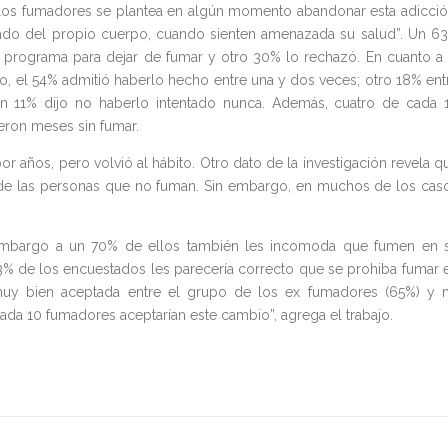
de los fumadores se plantea en algún momento abandonar esta adicció
ado del propio cuerpo, cuando sienten amenazada su salud”. Un 6
n programa para dejar de fumar y otro 30% lo rechazó. En cuanto a 
o, el 54% admitió haberlo hecho entre una y dos veces; otro 18% ent
n 11% dijo no haberlo intentado nunca. Además, cuatro de cada 
ron meses sin fumar.
 años, pero volvió al hábito. Otro dato de la investigación revela q
ad de las personas que no fuman. Sin embargo, en muchos de los cas
 embargo a un 70% de ellos también les incomoda que fumen en 
63% de los encuestados les parecería correcto que se prohiba fumar 
 muy bien aceptada entre el grupo de los ex fumadores (65%) y 
ada 10 fumadores aceptarían este cambio”, agrega el trabajo.