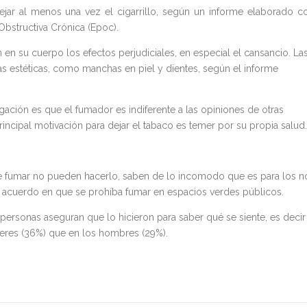
ejar al menos una vez el cigarrillo, según un informe elaborado c
bstructiva Crónica (Epoc).
en su cuerpo los efectos perjudiciales, en especial el cansancio. La
 estéticas, como manchas en piel y dientes, según el informe
gación es que el fumador es indiferente a las opiniones de otras
incipal motivación para dejar el tabaco es temer por su propia salud.
e fumar no pueden hacerlo, saben de lo incomodo que es para los n
e acuerdo en que se prohíba fumar en espacios verdes públicos.
rsonas aseguran que lo hicieron para saber qué se siente, es decir
ujeres (36%) que en los hombres (29%).