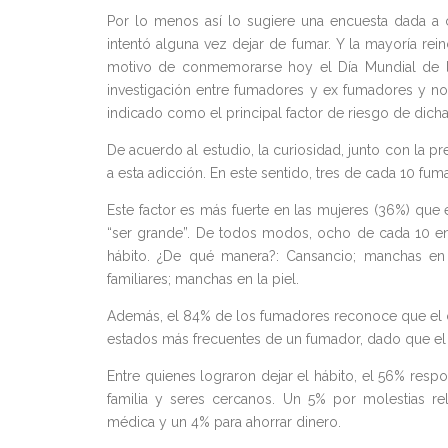
Por lo menos así lo sugiere una encuesta dada a 
intentó alguna vez dejar de fumar. Y la mayoría rei
motivo de conmemorarse hoy el Día Mundial de la
investigación entre fumadores y ex fumadores y n
indicado como el principal factor de riesgo de dicha
De acuerdo al estudio, la curiosidad, junto con la pr
a esta adicción. En este sentido, tres de cada 10 f
Este factor es más fuerte en las mujeres (36%) que e
“ser grande”. De todos modos, ocho de cada 10 en
hábito. ¿De qué manera?: Cansancio; manchas en l
familiares; manchas en la piel.
Además, el 84% de los fumadores reconoce que el ci
estados más frecuentes de un fumador, dado que el t
Entre quienes lograron dejar el hábito, el 56% respo
familia y seres cercanos. Un 5% por molestias r
médica y un 4% para ahorrar dinero.