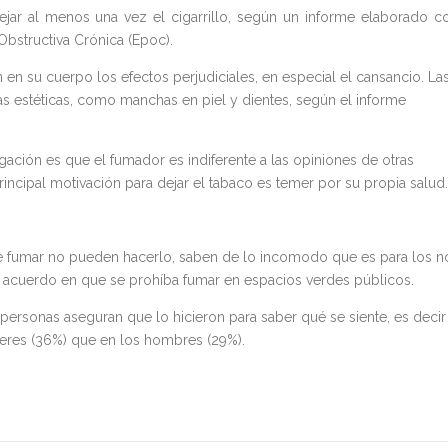
ejar al menos una vez el cigarrillo, según un informe elaborado c
bstructiva Crónica (Epoc).
en su cuerpo los efectos perjudiciales, en especial el cansancio. La
 estéticas, como manchas en piel y dientes, según el informe
gación es que el fumador es indiferente a las opiniones de otras
incipal motivación para dejar el tabaco es temer por su propia salud.
e fumar no pueden hacerlo, saben de lo incomodo que es para los n
e acuerdo en que se prohíba fumar en espacios verdes públicos.
rsonas aseguran que lo hicieron para saber qué se siente, es decir
ujeres (36%) que en los hombres (29%).