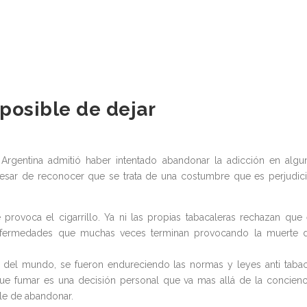
posible de dejar
Argentina admitió haber intentado abandonar la adicción en algu
pesar de reconocer que se trata de una costumbre que es perjudici
ovoca el cigarrillo. Ya ni las propias tabacaleras rechazan que 
enfermedades que muchas veces terminan provocando la muerte 
to del mundo, se fueron endureciendo las normas y leyes anti taba
 que fumar es una decisión personal que va mas allá de la concienc
ble de abandonar.