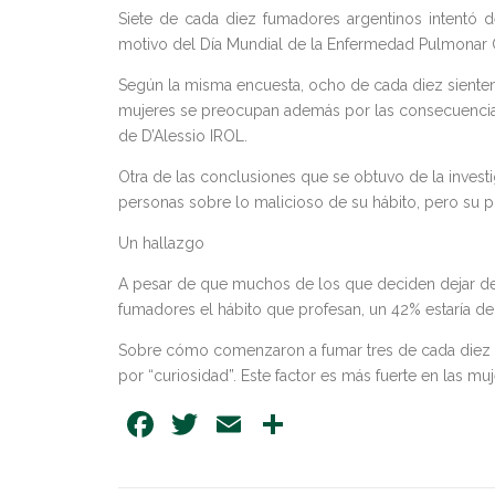
Siete de cada diez fumadores argentinos intentó d
motivo del Día Mundial de la Enfermedad Pulmonar O
Según la misma encuesta, ocho de cada diez sienten 
mujeres se preocupan además por las consecuencias
de D’Alessio IROL.
Otra de las conclusiones que se obtuvo de la investi
personas sobre lo malicioso de su hábito, pero su pr
Un hallazgo
A pesar de que muchos de los que deciden dejar d
fumadores el hábito que profesan, un 42% estaría d
Sobre cómo comenzaron a fumar tres de cada diez pe
por “curiosidad”. Este factor es más fuerte en las m
Facebook
Twitter
Email
Share