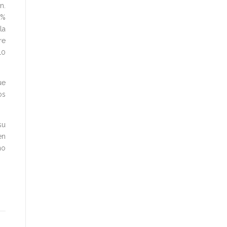
n.
3%
la
re
10
ue
os
su
en
no