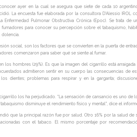
conocer ayer en la cual se asegura que siete de cada 10 argentin
ncidió. La encuesta fue elaborada por la consultora D’Alessio IROL c
 Enfermedad Pulmonar Obstructiva Crónica (Epoc). Se trata de u
o fumadores para conocer su percepción sobre el tabaquismo, hábi
 dolencia.
esión social, son los factores que se convierten en la puerta de entra
umadores comenzaron para saber qué se siente al fumar.
n los hombres (29%). Es que la imagen del cigarrillo está arraigada 
cuestados admitieron sentir en su cuerpo las consecuencias de es
os dientes; problemas para respirar y en la garganta; discusion
garrillo los ha perjudicado. “La sensación de cansancio es uno de l
abaquismo disminuye el rendimiento físico y mental”, dice el inform
ndió que la principal razón fue por salud. Otro 16% por la salud de 
elacionadas con el tabaco. El mismo porcentaje por recomendaci