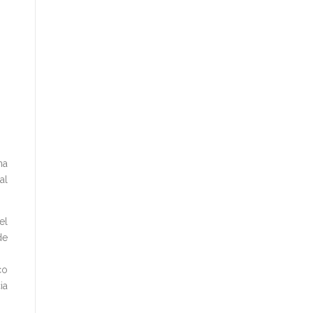
na
al
el
de
co
ia