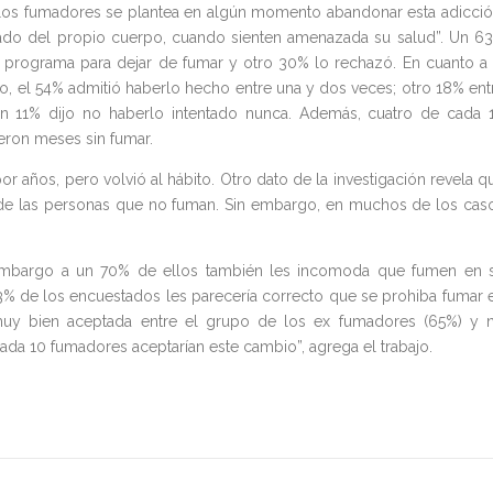
de los fumadores se plantea en algún momento abandonar esta adicció
ado del propio cuerpo, cuando sienten amenazada su salud”. Un 6
n programa para dejar de fumar y otro 30% lo rechazó. En cuanto a 
o, el 54% admitió haberlo hecho entre una y dos veces; otro 18% ent
n 11% dijo no haberlo intentado nunca. Además, cuatro de cada 
ron meses sin fumar.
 años, pero volvió al hábito. Otro dato de la investigación revela q
ad de las personas que no fuman. Sin embargo, en muchos de los cas
 embargo a un 70% de ellos también les incomoda que fumen en 
63% de los encuestados les parecería correcto que se prohiba fumar 
 muy bien aceptada entre el grupo de los ex fumadores (65%) y 
ada 10 fumadores aceptarían este cambio”, agrega el trabajo.