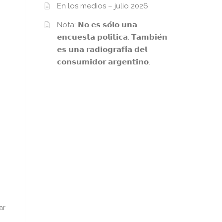
En los medios – julio 2026
Nota: 𝗡𝗼 𝗲𝘀 𝘀𝗼́𝗹𝗼 𝘂𝗻𝗮
𝗲𝗻𝗰𝘂𝗲𝘀𝘁𝗮 𝗽𝗼𝗹𝗶́𝘁𝗶𝗰𝗮. 𝗧𝗮𝗺𝗯𝗶𝗲́𝗻
𝗲𝘀 𝘂𝗻𝗮 𝗿𝗮𝗱𝗶𝗼𝗴𝗿𝗮𝗳𝗶́𝗮 𝗱𝗲𝗹
𝗰𝗼𝗻𝘀𝘂𝗺𝗶𝗱𝗼𝗿 𝗮𝗿𝗴𝗲𝗻𝘁𝗶𝗻𝗼.
ar