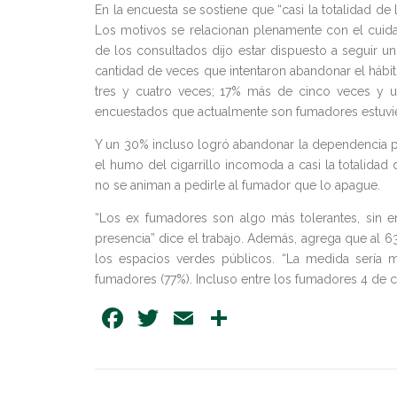
En la encuesta se sostiene que “casi la totalidad 
Los motivos se relacionan plenamente con el cuid
de los consultados dijo estar dispuesto a seguir u
cantidad de veces que intentaron abandonar el hábit
tres y cuatro veces; 17% más de cinco veces y u
encuestados que actualmente son fumadores estuvie
Y un 30% incluso logró abandonar la dependencia por
el humo del cigarrillo incomoda a casi la totalid
no se animan a pedirle al fumador que lo apague.
“Los ex fumadores son algo más tolerantes, sin
presencia” dice el trabajo. Además, agrega que al 
los espacios verdes públicos. “La medida sería
fumadores (77%). Incluso entre los fumadores 4 de c
Facebook
Twitter
Email
Share