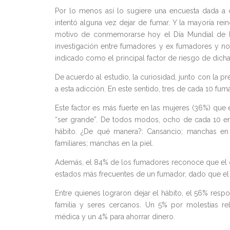
Por lo menos así lo sugiere una encuesta dada a 
intentó alguna vez dejar de fumar. Y la mayoría rei
motivo de conmemorarse hoy el Día Mundial de la
investigación entre fumadores y ex fumadores y n
indicado como el principal factor de riesgo de dicha
De acuerdo al estudio, la curiosidad, junto con la pr
a esta adicción. En este sentido, tres de cada 10 f
Este factor es más fuerte en las mujeres (36%) que e
“ser grande”. De todos modos, ocho de cada 10 en
hábito. ¿De qué manera?: Cansancio; manchas en l
familiares; manchas en la piel.
Además, el 84% de los fumadores reconoce que el ci
estados más frecuentes de un fumador, dado que el t
Entre quienes lograron dejar el hábito, el 56% respo
familia y seres cercanos. Un 5% por molestias r
médica y un 4% para ahorrar dinero.