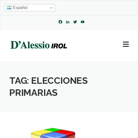
Skip
Español
to
content
Facebook
LinkedIn
Twitter
YouTube
Channel
TAG:
ELECCIONES
PRIMARIAS