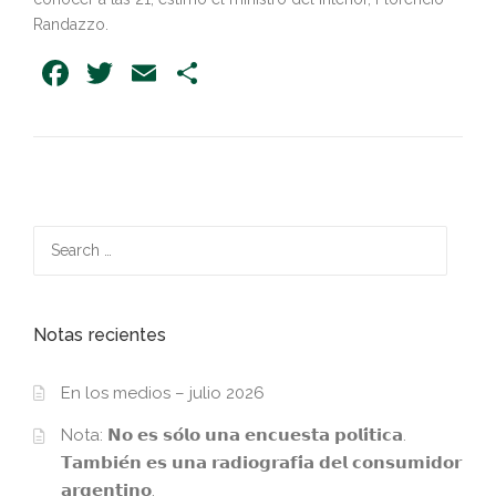
Randazzo.
Facebook
Twitter
Email
Share
Search
for:
Notas recientes
En los medios – julio 2026
Nota: 𝗡𝗼 𝗲𝘀 𝘀𝗼́𝗹𝗼 𝘂𝗻𝗮 𝗲𝗻𝗰𝘂𝗲𝘀𝘁𝗮 𝗽𝗼𝗹𝗶́𝘁𝗶𝗰𝗮.
𝗧𝗮𝗺𝗯𝗶𝗲́𝗻 𝗲𝘀 𝘂𝗻𝗮 𝗿𝗮𝗱𝗶𝗼𝗴𝗿𝗮𝗳𝗶́𝗮 𝗱𝗲𝗹 𝗰𝗼𝗻𝘀𝘂𝗺𝗶𝗱𝗼𝗿
𝗮𝗿𝗴𝗲𝗻𝘁𝗶𝗻𝗼.