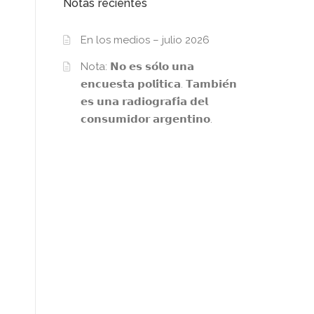
Notas recientes
En los medios – julio 2026
Nota: 𝗡𝗼 𝗲𝘀 𝘀𝗼́𝗹𝗼 𝘂𝗻𝗮
𝗲𝗻𝗰𝘂𝗲𝘀𝘁𝗮 𝗽𝗼𝗹𝗶́𝘁𝗶𝗰𝗮. 𝗧𝗮𝗺𝗯𝗶𝗲́𝗻
𝗲𝘀 𝘂𝗻𝗮 𝗿𝗮𝗱𝗶𝗼𝗴𝗿𝗮𝗳𝗶́𝗮 𝗱𝗲𝗹
𝗰𝗼𝗻𝘀𝘂𝗺𝗶𝗱𝗼𝗿 𝗮𝗿𝗴𝗲𝗻𝘁𝗶𝗻𝗼.