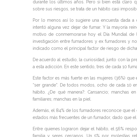
durante los últimos años. Pero si bien está claro
sobre sus riesgos, se trata de un hábito casi imposi
Por lo menos así lo sugiere una encuesta dada a 
intentó alguna vez dejar de fumar. Y la mayoría rei
motivo de conmemorarse hoy el Día Mundial de la
investigación entre fumadores y ex fumadores y n
indicado como el principal factor de riesgo de dicha
De acuerdo al estudio, la curiosidad, junto con la pr
a esta adicción. En este sentido, tres de cada 10 f
Este factor es más fuerte en las mujeres (36%) que e
“ser grande”. De todos modos, ocho de cada 10 en
hábito. ¿De qué manera?: Cansancio; manchas en l
familiares; manchas en la piel.
Además, el 84% de los fumadores reconoce que el ci
estados más frecuentes de un fumador, dado que el t
Entre quienes lograron dejar el hábito, el 56% respo
familia y seres cercanos. Un 5% por molestias r