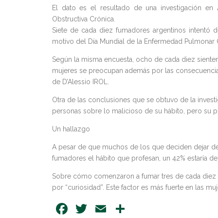
El dato es el resultado de una investigación e
Obstructiva Crónica.
Siete de cada diez fumadores argentinos intentó d
motivo del Día Mundial de la Enfermedad Pulmonar O
Según la misma encuesta, ocho de cada diez sienten 
mujeres se preocupan además por las consecuencias
de D’Alessio IROL.
Otra de las conclusiones que se obtuvo de la investi
personas sobre lo malicioso de su hábito, pero su pr
Un hallazgo
A pesar de que muchos de los que deciden dejar d
fumadores el hábito que profesan, un 42% estaría d
Sobre cómo comenzaron a fumar tres de cada diez pe
por “curiosidad”. Este factor es más fuerte en las m
Facebook
Twitter
Email
Share