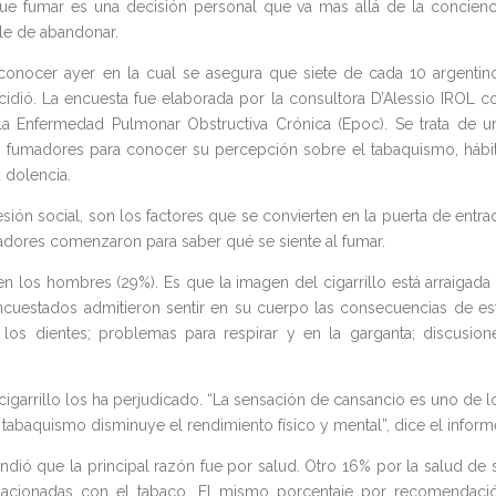
 que fumar es una decisión personal que va mas allá de la concienc
ble de abandonar.
conocer ayer en la cual se asegura que siete de cada 10 argentin
ncidió. La encuesta fue elaborada por la consultora D’Alessio IROL c
 Enfermedad Pulmonar Obstructiva Crónica (Epoc). Se trata de u
o fumadores para conocer su percepción sobre el tabaquismo, hábi
 dolencia.
esión social, son los factores que se convierten en la puerta de entra
umadores comenzaron para saber qué se siente al fumar.
n los hombres (29%). Es que la imagen del cigarrillo está arraigada 
cuestados admitieron sentir en su cuerpo las consecuencias de es
os dientes; problemas para respirar y en la garganta; discusion
garrillo los ha perjudicado. “La sensación de cansancio es uno de l
abaquismo disminuye el rendimiento físico y mental”, dice el inform
ndió que la principal razón fue por salud. Otro 16% por la salud de 
elacionadas con el tabaco. El mismo porcentaje por recomendaci