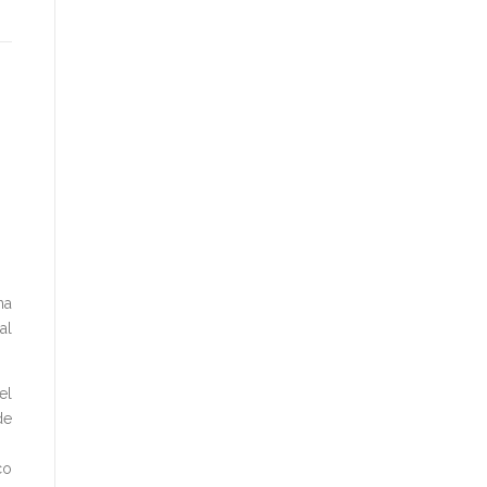
na
al
el
de
co