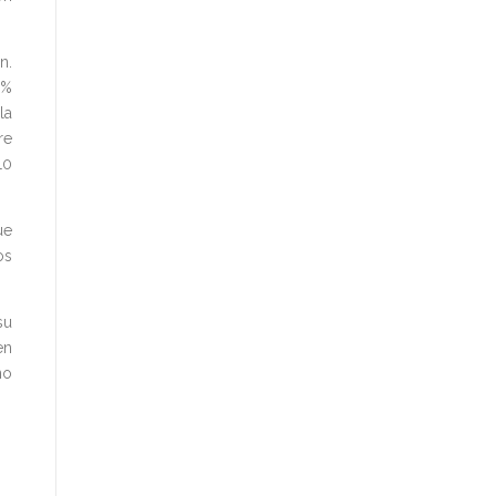
n.
3%
la
re
10
ue
os
su
en
no