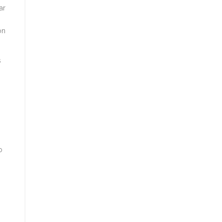
ar
on
s
o