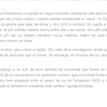
de los fumadores se plantea en algún momento abandonar esta adicció
ado del propio cuerpo, cuando sienten amenazada su salud”. Un 6
n programa para dejar de fumar y otro 30% lo rechazó. En cuanto a 
o, el 54% admitió haberlo hecho entre una y dos veces; otro 18% ent
n 11% dijo no haberlo intentado nunca. Además, cuatro de cada 
ron meses sin fumar.
 años, pero volvió al hábito. Otro dato de la investigación revela q
ad de las personas que no fuman. Sin embargo, en muchos de los cas
 embargo a un 70% de ellos también les incomoda que fumen en 
63% de los encuestados les parecería correcto que se prohiba fumar 
 muy bien aceptada entre el grupo de los ex fumadores (65%) y 
ada 10 fumadores aceptarían este cambio”, agrega el trabajo.