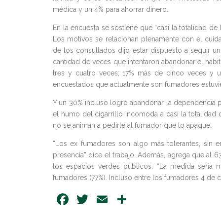
médica y un 4% para ahorrar dinero.
En la encuesta se sostiene que “casi la totalidad 
Los motivos se relacionan plenamente con el cuid
de los consultados dijo estar dispuesto a seguir u
cantidad de veces que intentaron abandonar el hábit
tres y cuatro veces; 17% más de cinco veces y u
encuestados que actualmente son fumadores estuvie
Y un 30% incluso logró abandonar la dependencia por
el humo del cigarrillo incomoda a casi la totalid
no se animan a pedirle al fumador que lo apague.
“Los ex fumadores son algo más tolerantes, sin
presencia” dice el trabajo. Además, agrega que al 
los espacios verdes públicos. “La medida sería
fumadores (77%). Incluso entre los fumadores 4 de c
Facebook
Twitter
Email
Share