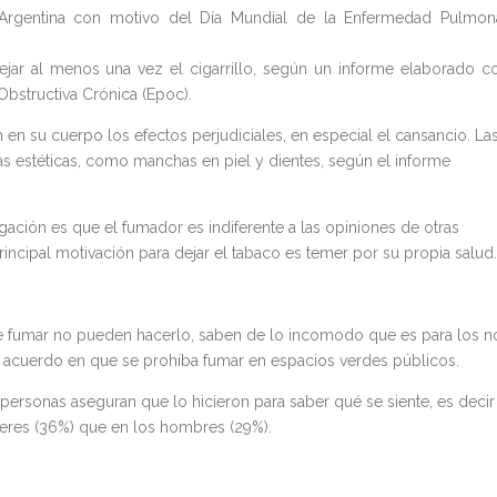
n Argentina con motivo del Día Mundial de la Enfermedad Pulmon
ejar al menos una vez el cigarrillo, según un informe elaborado c
bstructiva Crónica (Epoc).
en su cuerpo los efectos perjudiciales, en especial el cansancio. La
 estéticas, como manchas en piel y dientes, según el informe
gación es que el fumador es indiferente a las opiniones de otras
incipal motivación para dejar el tabaco es temer por su propia salud.
e fumar no pueden hacerlo, saben de lo incomodo que es para los n
e acuerdo en que se prohíba fumar en espacios verdes públicos.
rsonas aseguran que lo hicieron para saber qué se siente, es decir
ujeres (36%) que en los hombres (29%).