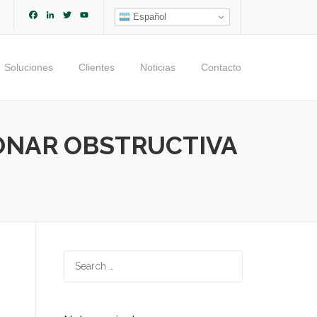
Facebook
LinkedIn
Twitter
YouTube
Español
Channel
Soluciones
Clientes
Noticias
Contacto
ONAR OBSTRUCTIVA
Search
for: