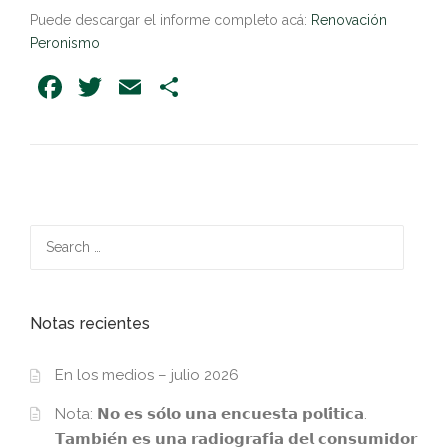
Puede descargar el informe completo acá:
Renovación
Peronismo
Facebook
Twitter
Email
Share
Search
for:
Notas recientes
En los medios – julio 2026
Nota: 𝗡𝗼 𝗲𝘀 𝘀𝗼́𝗹𝗼 𝘂𝗻𝗮 𝗲𝗻𝗰𝘂𝗲𝘀𝘁𝗮 𝗽𝗼𝗹𝗶́𝘁𝗶𝗰𝗮.
𝗧𝗮𝗺𝗯𝗶𝗲́𝗻 𝗲𝘀 𝘂𝗻𝗮 𝗿𝗮𝗱𝗶𝗼𝗴𝗿𝗮𝗳𝗶́𝗮 𝗱𝗲𝗹 𝗰𝗼𝗻𝘀𝘂𝗺𝗶𝗱𝗼𝗿