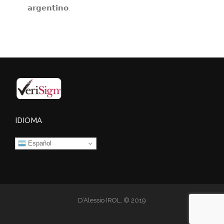
𝗮𝗿𝗴𝗲𝗻𝘁𝗶𝗻𝗼.
IDIOMA
Español
D’Alessio IROL. © 2019