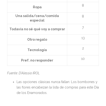
8
Ropa
Una salida/cena/comida
8
especial
7
Todavía no sé qué voy a comprar
13
Otro regalo
2
Tecnología
10
Pref. no responder
Fuente: D’Alessio IROL
Las opciones clásicas nunca fallan: Los bombones y
las flores encabezan la lista de compras para este Día
de los Enamorados.