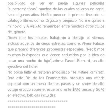
posibilidad de ver en pareja algunas películas
“superrománticas”, muchas de las cuales salieron de cartel
hace algunos años. Netflix puso en la primera línea de su
catálogo filmes como Orgullo y prejuicio; No me quites a
mi novio; y A walk to remember, entre muchos otros títulos
del género.
Dicen que los hoteles trabajaron a destajo el viernes.
Incluso aquellos de cinco estrellas, como el Alvear Palace,
que preparó diferentes propuestas especiales. “Recibimos
muchos huéspedes que vienen seducidos por la idea de
pasar una noche de lujo”, afirma Pascal Bernard, un alto
ejecutivo del hotel.
No podía faltar el restorán afrodisíaco “Te Mataré Ramírez”.
Para este Día de los Enamorados, propuso una velada
especial con un menú de tres pasos y un show de alto
voltaje erótico sobre el escenario, ente $550 pesos y $650
en efectivo, bebidas incluidas.
«»«»«»«»«»«»«»«»«»«»«»«»«»«»«»
«»«»«»«»«»«»«»«»«»«»«»«»