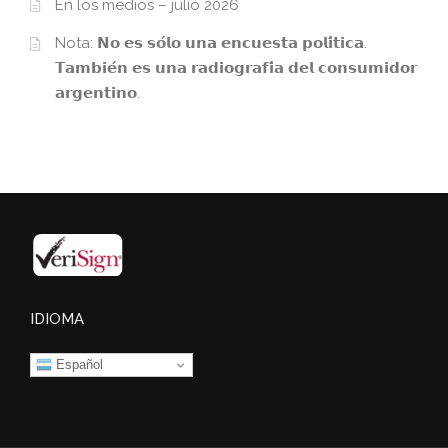
En los medios – julio 2026
Nota: 𝗡𝗼 𝗲𝘀 𝘀𝗼́𝗹𝗼 𝘂𝗻𝗮 𝗲𝗻𝗰𝘂𝗲𝘀𝘁𝗮 𝗽𝗼𝗹𝗶́𝘁𝗶𝗰𝗮.
𝗧𝗮𝗺𝗯𝗶𝗲́𝗻 𝗲𝘀 𝘂𝗻𝗮 𝗿𝗮𝗱𝗶𝗼𝗴𝗿𝗮𝗳𝗶́𝗮 𝗱𝗲𝗹 𝗰𝗼𝗻𝘀𝘂𝗺𝗶𝗱𝗼𝗿
𝗮𝗿𝗴𝗲𝗻𝘁𝗶𝗻𝗼.
IDIOMA
Español