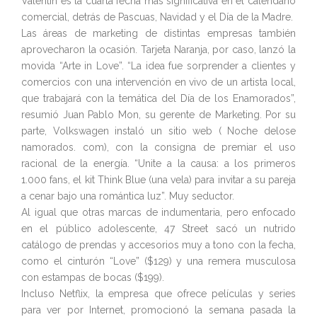
Valentín es la cuarta fecha más significativa en el calendario
comercial, detrás de Pascuas, Navidad y el Día de la Madre.
Las áreas de marketing de distintas empresas también
aprovecharon la ocasión. Tarjeta Naranja, por caso, lanzó la
movida “Arte in Love”. “La idea fue sorprender a clientes y
comercios con una intervención en vivo de un artista local,
que trabajará con la temática del Día de los Enamorados”,
resumió Juan Pablo Mon, su gerente de Marketing. Por su
parte, Volkswagen instaló un sitio web ( Noche delose
namorados. com), con la consigna de premiar el uso
racional de la energía. “Unite a la causa: a los primeros
1.000 fans, el kit Think Blue (una vela) para invitar a su pareja
a cenar bajo una romántica luz”. Muy seductor.
Al igual que otras marcas de indumentaria, pero enfocado
en el público adolescente, 47 Street sacó un nutrido
catálogo de prendas y accesorios muy a tono con la fecha,
como el cinturón “Love” ($129) y una remera musculosa
con estampas de bocas ($199).
Incluso Netflix, la empresa que ofrece películas y series
para ver por Internet, promocionó la semana pasada la