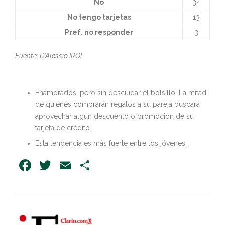
No
34
No tengo tarjetas
13
Pref. no responder
3
Fuente: D’Alessio IROL
Enamorados, pero sin descuidar el bolsillo: La mitad
de quienes comprarán regalos a su pareja buscará
aprovechar algún descuento o promoción de su
tarjeta de crédito.
Esta tendencia es más fuerte entre los jóvenes.
Facebook
Twitter
Email
Share