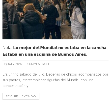
Nota: 𝗟𝗼 𝗺𝗲𝗷𝗼𝗿 𝗱𝗲𝗹 𝗠𝘂𝗻𝗱𝗶𝗮𝗹 𝗻𝗼 𝗲𝘀𝘁𝗮𝗯𝗮 𝗲𝗻 𝗹𝗮 𝗰𝗮𝗻𝗰𝗵𝗮.
𝗘𝘀𝘁𝗮𝗯𝗮 𝗲𝗻 𝘂𝗻𝗮 𝗲𝘀𝗾𝘂𝗶𝗻𝗮 𝗱𝗲 𝗕𝘂𝗲𝗻𝗼𝘀 𝗔𝗶𝗿𝗲𝘀.
23 JULY, 2026
COMMENTS OFF.
Era un frío sábado de julio. Decenas de chicos, acompañados por
sus padres, intercambiaban figuritas del Mundial con una
concentración y ...
SEGUIR LEYENDO