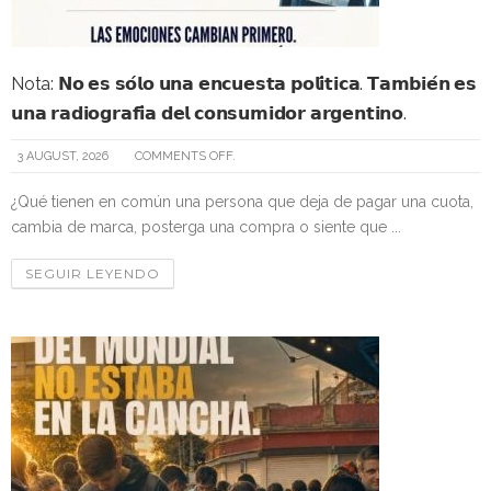
Nota: 𝗡𝗼 𝗲𝘀 𝘀𝗼́𝗹𝗼 𝘂𝗻𝗮 𝗲𝗻𝗰𝘂𝗲𝘀𝘁𝗮 𝗽𝗼𝗹𝗶́𝘁𝗶𝗰𝗮. 𝗧𝗮𝗺𝗯𝗶𝗲́𝗻 𝗲𝘀
𝘂𝗻𝗮 𝗿𝗮𝗱𝗶𝗼𝗴𝗿𝗮𝗳𝗶́𝗮 𝗱𝗲𝗹 𝗰𝗼𝗻𝘀𝘂𝗺𝗶𝗱𝗼𝗿 𝗮𝗿𝗴𝗲𝗻𝘁𝗶𝗻𝗼.
3 AUGUST, 2026
COMMENTS OFF.
¿Qué tienen en común una persona que deja de pagar una cuota,
cambia de marca, posterga una compra o siente que ...
SEGUIR LEYENDO